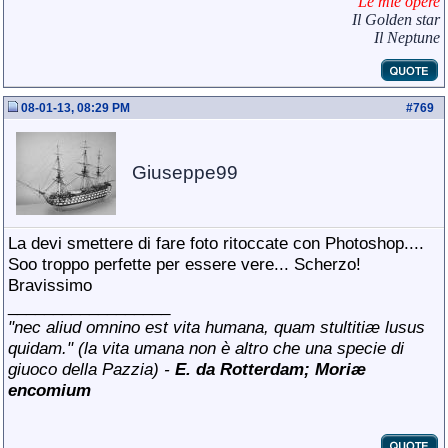
Le mie opere
Il Golden star
Il Neptune
08-01-13, 08:29 PM
#
769
Giuseppe99
La devi smettere di fare foto ritoccate con Photoshop....
Soo troppo perfette per essere vere... Scherzo!
Bravissimo
__________________
"
nec aliud omnino est vita humana, quam stultitiæ lusus
quidam." (
la vita umana non è altro che una specie di
giuoco della Pazzia) -
E. da Rotterdam; Mori
æ
encomium