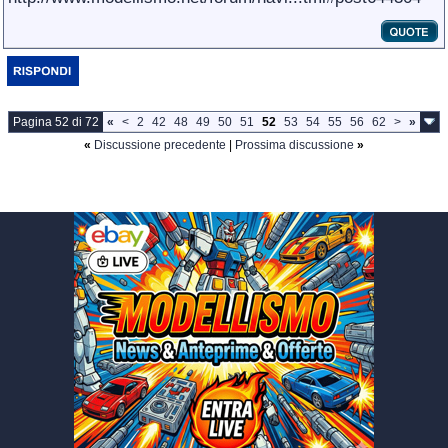
Pagina 52 di 72
«
<
2
42
48
49
50
51
52
53
54
55
56
62
>
»
«
Discussione precedente
|
Prossima discussione
»