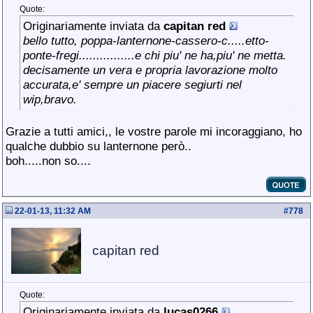
Quote:
Originariamente inviata da
capitan red
bello tutto, poppa-lanternone-cassero-c.....etto-
ponte-fregi................e chi piu' ne ha,piu' ne metta.
decisamente un vera e propria lavorazione molto
accurata,e' sempre un piacere segiurti nel
wip,bravo.
Grazie a tutti amici,, le vostre parole mi incoraggiano, ho
qualche dubbio su lanternone però..
boh.....non so....
22-01-13, 11:32 AM
#
778
capitan red
Quote:
Originariamente inviata da
lucas0266