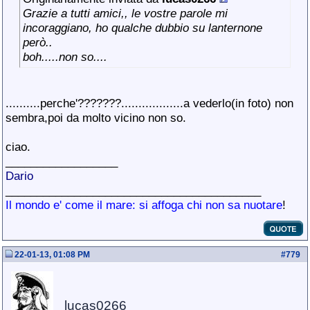
Grazie a tutti amici,, le vostre parole mi
incoraggiano, ho qualche dubbio su lanternone
però..
boh.....non so....
..........perche'???????..................a vederlo(in foto) non
sembra,poi da molto vicino non so.
ciao.
__________________
Dario
_________________________________________
Il mondo e' come il mare: si affoga chi non sa nuotare
!
22-01-13, 01:08 PM
#
779
lucas0266