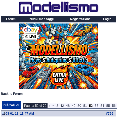
Forum
Nuovi messaggi
Registrazione
Login
Back to Forum
Pagina 52 di 72
«
<
2
42
48
49
50
51
52
53
54
55
56
08-01-13, 11:47 AM
#
766