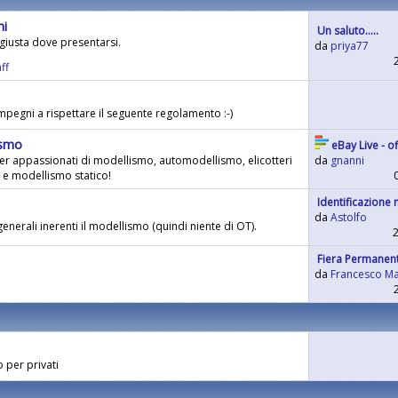
ni
Un saluto.....
 giusta dove presentarsi.
da
priya77
ff
mpegni a rispettare il seguente regolamento :-)
ismo
eBay Live - off
er appassionati di modellismo, automodellismo, elicotteri
da
gnanni
e modellismo statico!
Identificazione
da
Astolfo
enerali inerenti il modellismo (quindi niente di OT).
Fiera Permanente
da
Francesco Ma
 per privati