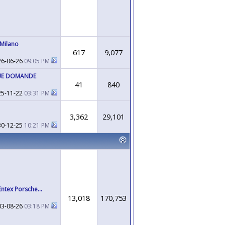
 Milano
617
9,077
26-06-26
09:05 PM
 TUE DOMANDE
41
840
25-11-22
03:31 PM
3,362
29,101
30-12-25
10:21 PM
Entex Porsche...
13,018
170,753
03-08-26
03:18 PM