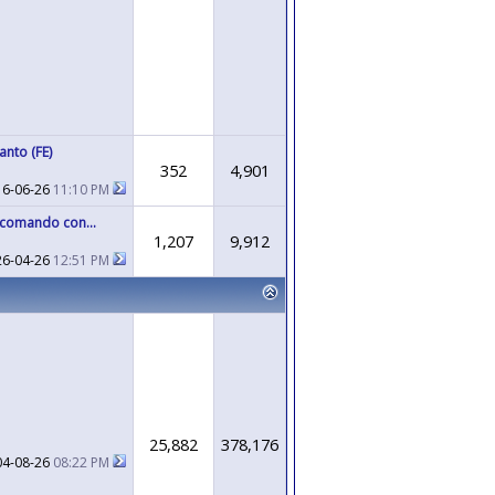
anto (FE)
352
4,901
16-06-26
11:10 PM
comando con...
1,207
9,912
26-04-26
12:51 PM
25,882
378,176
04-08-26
08:22 PM