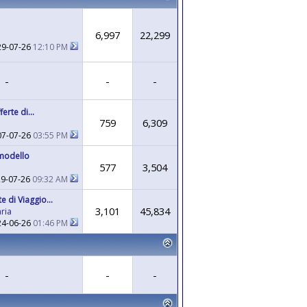
6,997
22,299
29-07-26
12:10 PM
-
-
-
erte di...
759
6,309
07-07-26
03:55 PM
 modello
577
3,504
29-07-26
09:32 AM
 di Viaggio...
3,101
45,834
ria
24-06-26
01:46 PM
-
-
-