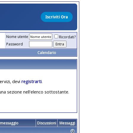
Nome utente
Ricordati?
Password
Calendario
ervizi, devi
registrarti
.
 una sezione nell'elenco sottostante.
 messaggio
Discussioni
Messaggi