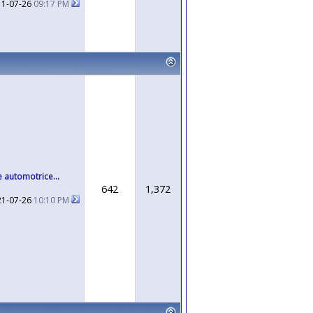
11-07-26
09:17 PM
 automotrice...
642
1,372
21-07-26
10:10 PM