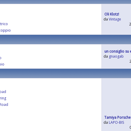
Oli Klotz!
da
Vintage
trico
coppio
un consiglio su e
da
gnaogab
o
pio
Road
ring
 Road
Tamiya Porsche 
da
LAPO-BIS