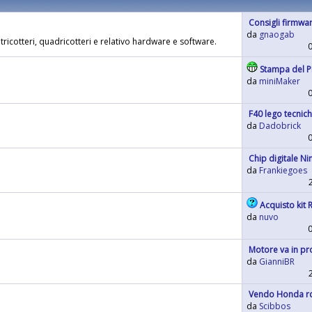
Consigli firmwar
da
gnaogab
tricotteri, quadricotteri e relativo hardware e software.
Stampa del P
da
miniMaker
F40 lego tecnich
da
Dadobrick
Chip digitale Ni
da
Frankiegoes
Acquisto kit 
da
nuvo
Motore va in pr
da
GianniBR
Vendo Honda rc
da
Scibbos