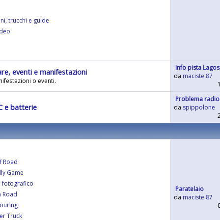
ni, trucchi e guide
ideo
Info pista Lagos
are, eventi e manifestazioni
da
maciste 87
ifestazioni o eventi.
Problema radio
C e batterie
da
spippolone
f Road
lly Game
 fotografico
Paratelaio
n Road
da
maciste 87
ouring
er Truck