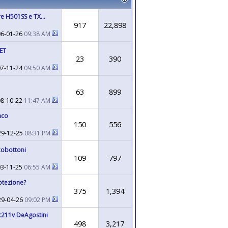
e H501SS e TX...
917
22,898
06-01-26
09:38 AM
ET
23
390
07-11-24
09:50 AM
63
899
08-10-22
11:47 AM
nco
150
556
29-12-25
08:31 PM
Robottoni
109
797
03-11-25
06:55 AM
otezione?
375
1,394
29-04-26
09:02 PM
211v DeAgostini
498
3,217