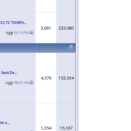
12 T2 '76 MFH...
3,661
233,080
oggi
03:14 PM
 Seas De...
4,579
153,534
oggi
08:52 AM
e o...
1,354
15,167