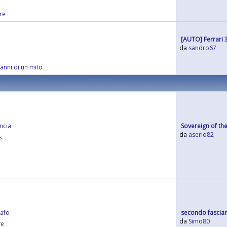
ere
[AUTO] Ferrari 3
da
sandro67
anni di un mito
incia
Sovereign of the
da
aserio82
s
cafo
secondo fasciam
da
Simo80
re