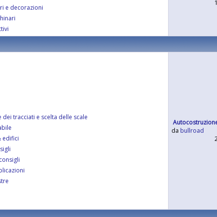
ori e decorazioni
hinari
tivi
ei tracciati e scelta delle scale
Autocostruzione
abile
da
bullroad
edifici
igli
consigli
licazioni
tre