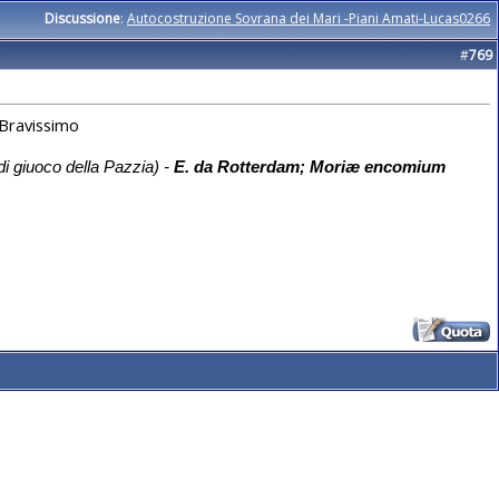
Discussione
:
Autocostruzione Sovrana dei Mari -Piani Amati-Lucas0266
#
769
! Bravissimo
di giuoco della Pazzia) -
E. da Rotterdam; Mori
æ encomium