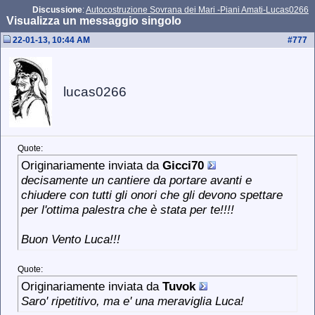
Discussione
:
Autocostruzione Sovrana dei Mari -Piani Amati-Lucas0266
Visualizza un messaggio singolo
22-01-13, 10:44 AM
#
777
lucas0266
Quote:
Originariamente inviata da
Gicci70
decisamente un cantiere da portare avanti e
chiudere con tutti gli onori che gli devono spettare
per l'ottima palestra che è stata per te!!!!
Buon Vento Luca!!!
Quote:
Originariamente inviata da
Tuvok
Saro' ripetitivo, ma e' una meraviglia Luca!