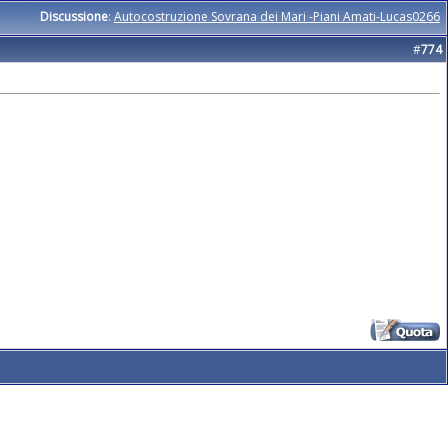
Discussione
:
Autocostruzione Sovrana dei Mari -Piani Amati-Lucas0266
#
774