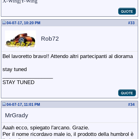
X-Wing
|
Y-Wing
04-07-17, 10:20 PM
#
33
Rob72
Bel lavoretto bravo!! Attendo altri partecipanti al diorama
stay tuned
__________________
STAY TUNED
04-07-17, 11:01 PM
#
34
MrGrady
Aaah ecco, spiegato l'arcano. Grazie.
Per il nome ricordavo male io, il prodotto della humbrol è