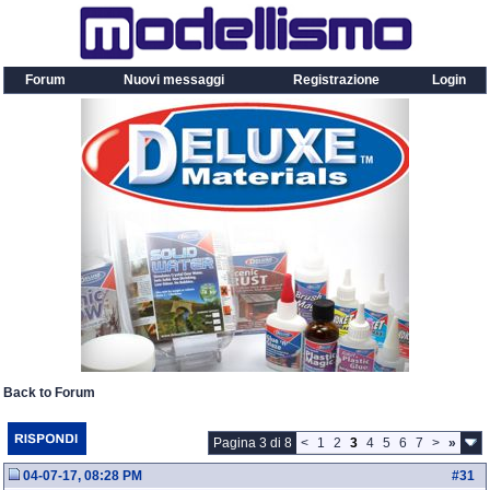
Forum
Nuovi messaggi
Registrazione
Login
Back to Forum
Pagina 3 di 8
<
1
2
3
4
5
6
7
>
»
04-07-17, 08:28 PM
#
31