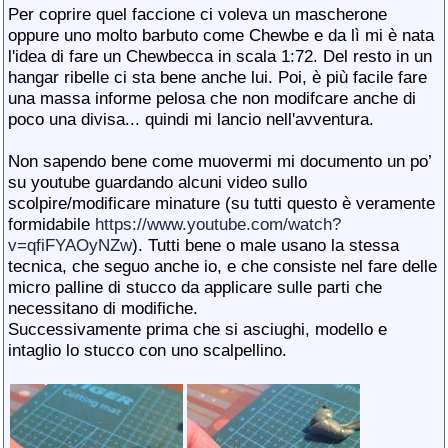
Per coprire quel faccione ci voleva un mascherone
oppure uno molto barbuto come Chewbe e da lì mi è nata
l'idea di fare un Chewbecca in scala 1:72. Del resto in un
hangar ribelle ci sta bene anche lui. Poi, è più facile fare
una massa informe pelosa che non modifcare anche di
poco una divisa... quindi mi lancio nell'avventura.
Non sapendo bene come muovermi mi documento un po’
su youtube guardando alcuni video sullo
scolpire/modificare minature (su tutti questo è veramente
formidabile
https://www.youtube.com/watch?
v=qfiFYAOyNZw
). Tutti bene o male usano la stessa
tecnica, che seguo anche io, e che consiste nel fare delle
micro palline di stucco da applicare sulle parti che
necessitano di modifiche.
Successivamente prima che si asciughi, modello e
intaglio lo stucco con uno scalpellino.