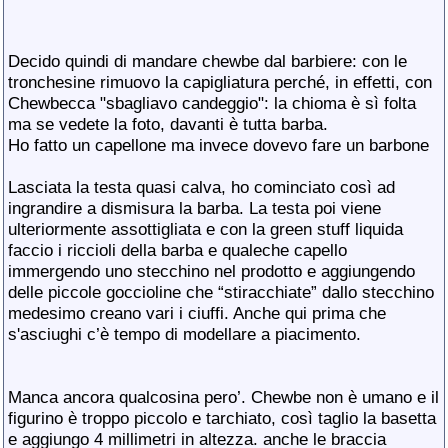
Decido quindi di mandare chewbe dal barbiere: con le
tronchesine rimuovo la capigliatura perché, in effetti, con
Chewbecca "sbagliavo candeggio": la chioma è sì folta
ma se vedete la foto, davanti è tutta barba.
Ho fatto un capellone ma invece dovevo fare un barbone
Lasciata la testa quasi calva, ho cominciato così ad
ingrandire a dismisura la barba. La testa poi viene
ulteriormente assottigliata e con la green stuff liquida
faccio i riccioli della barba e qualeche capello
immergendo uno stecchino nel prodotto e aggiungendo
delle piccole goccioline che “stiracchiate” dallo stecchino
medesimo creano vari i ciuffi. Anche qui prima che
s'asciughi c’è tempo di modellare a piacimento.
Manca ancora qualcosina pero’. Chewbe non è umano e il
figurino è troppo piccolo e tarchiato, così taglio la basetta
e aggiungo 4 millimetri in altezza. anche le braccia