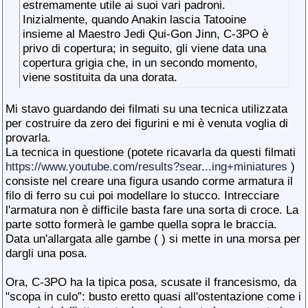
estremamente utile ai suoi vari padroni.
Inizialmente, quando Anakin lascia Tatooine
insieme al Maestro Jedi Qui-Gon Jinn, C-3PO è
privo di copertura; in seguito, gli viene data una
copertura grigia che, in un secondo momento,
viene sostituita da una dorata.
Mi stavo guardando dei filmati su una tecnica utilizzata
per costruire da zero dei figurini e mi è venuta voglia di
provarla.
La tecnica in questione (potete ricavarla da questi filmati
https://www.youtube.com/results?sear...ing+miniatures
)
consiste nel creare una figura usando corme armatura il
filo di ferro su cui poi modellare lo stucco. Intrecciare
l'armatura non è difficile basta fare una sorta di croce. La
parte sotto formerà le gambe quella sopra le braccia.
Data un'allargata alle gambe (
) si mette in una morsa per
dargli una posa.
Ora, C-3PO ha la tipica posa, scusate il francesismo, da
"scopa in culo”: busto eretto quasi all'ostentazione come i