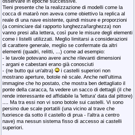
osservare in epoche successive.
Tieni presente che la realizzazione di modelli come la
cocca di matarò non aveva come obiettivo la replica al
reale di una nave esistente, quindi misure e proporzioni
(a cominciare dal rapporto lunghezza/larghezza) non
vanno presi alla lettera, così pure le misure degli elementi
come i listelli utilizzati. Meglio limitarsi a considerazioni
di carattere generale, meglio se confermate da altri
elementi (quadri, relitti, ...) come ad esempio:
- le tavole potevano avere anche rilevanti dimensioni
- argani e cabestani erano già conosciuti
- (ne butto qui un'altra)
i castelli superiori non
mostrano aperture, botole nè scale. Anche nell'ultima
immagine che ho postato, che mostra ben dettagliato il
ponte della caracca, fa vedere un sacco di dettagli (il che
rende interessante ed affidabile la 'lettura' data dal pittore)
.... Ma tra essi non vi sono botole sui castelli. Vi sono
persino due scale portatili (una vicino al trave che
fuoriesce da sotto il castello di prua - l'altra a centro
nave) ma nessun sistema fisso di accesso ai castelli
superiori.
__________________