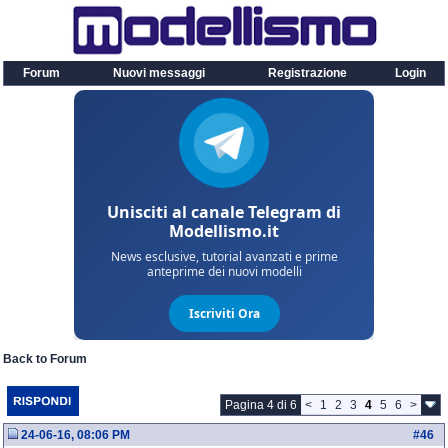
Forum
Nuovi messaggi
Registrazione
Login
Back to Forum
Pagina 4 di 6
<
1
2
3
4
5
6
>
24-06-16, 08:06 PM
#
46