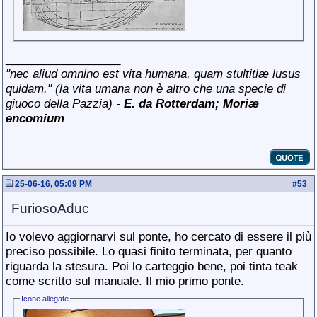
__________________
"
nec aliud omnino est vita humana, quam stultitiæ lusus
quidam." (
la vita umana non è altro che una specie di
giuoco della Pazzia) -
E. da Rotterdam; Mori
æ
encomium
25-06-16, 05:09 PM
#
53
FuriosoAduc
Io volevo aggiornarvi sul ponte, ho cercato di essere il più
preciso possibile. Lo quasi finito terminata, per quanto
riguarda la stesura. Poi lo carteggio bene, poi tinta teak
come scritto sul manuale. Il mio primo ponte.
Icone allegate