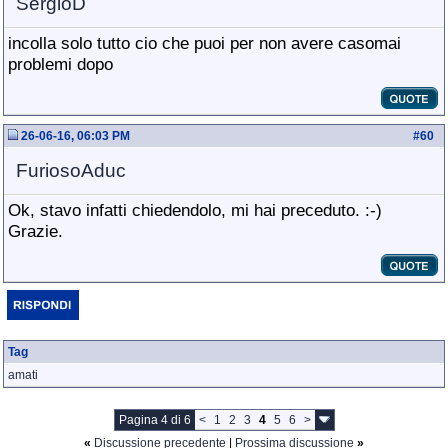
SergioD
incolla solo tutto cio che puoi per non avere casomai
problemi dopo
26-06-16, 06:03 PM
#
60
FuriosoAduc
Ok, stavo infatti chiedendolo, mi hai preceduto. :-)
Grazie.
Tag
amati
Pagina 4 di 6
<
1
2
3
4
5
6
>
«
Discussione precedente
|
Prossima discussione
»