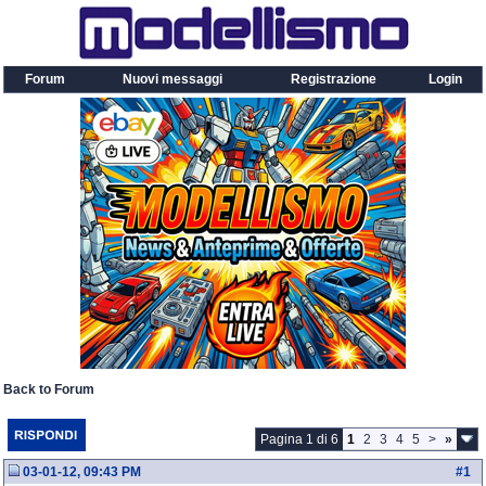
Forum
Nuovi messaggi
Registrazione
Login
Back to Forum
Pagina 1 di 6
1
2
3
4
5
>
»
03-01-12, 09:43 PM
#
1