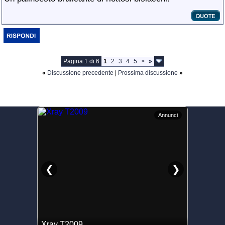
Pagina 1 di 6
1
2
3
4
5
>
»
«
Discussione precedente
|
Prossima discussione
»