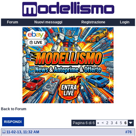
Forum
Nuovi messaggi
Registrazione
Login
Back to Forum
Pagina 6 di 6
«
<
2
3
4
5
6
11-02-13, 11:32 AM
#
76