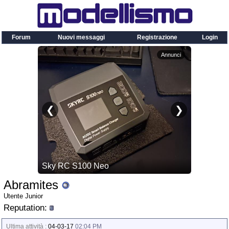
Forum
Nuovi messaggi
Registrazione
Login
Abramites
Utente Junior
Reputation:
Ultima attività :
04-03-17
02:04 PM