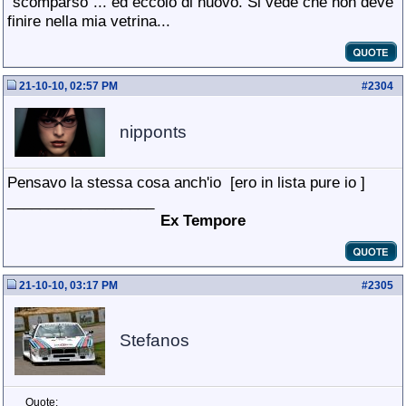
"scomparso"... ed eccolo di nuovo. Si vede che non deve
finire nella mia vetrina...
21-10-10, 02:57 PM
#
2304
nipponts
Pensavo la stessa cosa anch'io
[ero in lista pure io
]
__________________
Ex Tempore
21-10-10, 03:17 PM
#
2305
Stefanos
Quote: