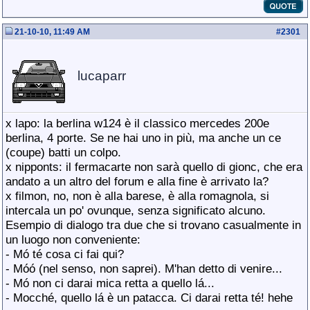
21-10-10, 11:49 AM
#
2301
lucaparr
x lapo: la berlina w124 è il classico mercedes 200e
berlina, 4 porte. Se ne hai uno in più, ma anche un ce
(coupe) batti un colpo.
x nipponts: il fermacarte non sarà quello di gionc, che era
andato a un altro del forum e alla fine è arrivato la?
x filmon, no, non è alla barese, è alla romagnola, si
intercala un po' ovunque, senza significato alcuno.
Esempio di dialogo tra due che si trovano casualmente in
un luogo non conveniente:
- Mó té cosa ci fai qui?
- Móó (nel senso, non saprei). M'han detto di venire...
- Mó non ci darai mica retta a quello lá...
- Mocché, quello lá è un patacca. Ci darai retta té! hehe