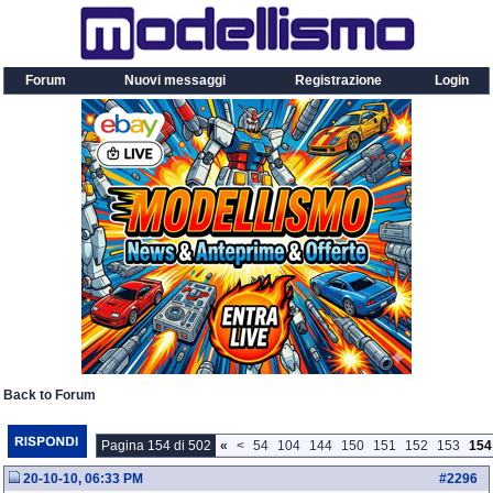
Forum
Nuovi messaggi
Registrazione
Login
Back to Forum
Pagina 154 di 502
«
<
54
104
144
150
151
152
153
154
20-10-10, 06:33 PM
#
2296