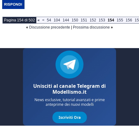
Pagina 154 di 502
«
<
54
104
144
150
151
152
153
154
155
156
15
«
Discussione precedente
|
Prossima discussione
»