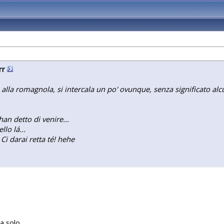
rr
è alla romagnola, si intercala un po' ovunque, senza significato a
an detto di venire...
lo lá...
Ci darai retta té! hehe
a solo.