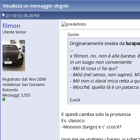
Visualizza un messaggio singolo
21-10-10, 05:26 PM
filmon
Utente Senior
Quote:
Originariamente inviata da
lucapa
...
x filmon, no, non è alla barese, 
in un luogo non conveniente:
- Mó té cosa ci fai qui?
- Móó (nel senso, non saprei). M'h
Registrato dal: Nov 2006
- Mó non ci darai mica retta a quel
residenza: San Giovanni
- Mocché, quello lá è un patacca. 
Rotondo
Messaggi: 3,555
Luca
E quindi cambia solo la pronuncia
Es. classico:
-Mooooo (lungo) e c' ccos'è?
(non me ne vogliano i baresi, si scherz