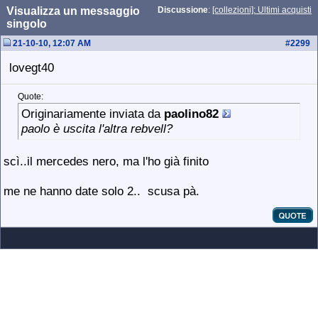
Visualizza un messaggio
Discussione
:
[collezioni]: Ultimi acquisti
singolo
21-10-10, 12:07 AM
#
2299
lovegt40
Quote:
Originariamente inviata da
paolino82
paolo è uscita l'altra rebvell?
scì..il mercedes nero, ma l'ho già finito
me ne hanno date solo 2..
scusa pà.