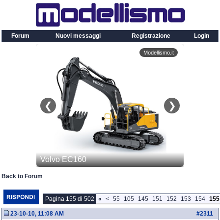
Forum
Nuovi messaggi
Registrazione
Login
Back to Forum
Pagina 155 di 502
«
<
55
105
145
151
152
153
154
155
23-10-10, 11:08 AM
#
2311