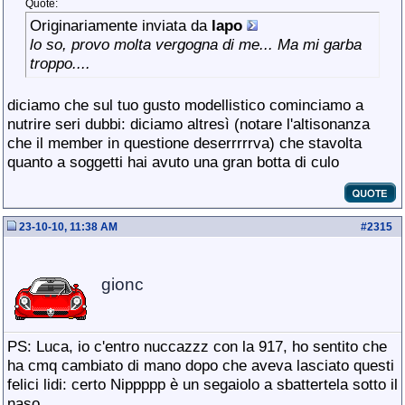
Quote:
Originariamente inviata da
lapo
lo so, provo molta vergogna di me... Ma mi garba
troppo....
diciamo che sul tuo gusto modellistico cominciamo a
nutrire seri dubbi: diciamo altresì (notare l'altisonanza
che il member in questione deserrrrrva) che stavolta
quanto a soggetti hai avuto una gran botta di culo
23-10-10, 11:38 AM
#
2315
gionc
PS: Luca, io c'entro nuccazzz con la 917, ho sentito che
ha cmq cambiato di mano dopo che aveva lasciato questi
felici lidi: certo Nippppp è un segaiolo a sbattertela sotto il
naso.....