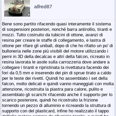
alfred87
Bene sono partito rifacendo quasi interamente il sistema
di sospensioni posteriori, nonché barra antirollio, tiranti e
mozzi. Tutto costruito da tubicini di ottone, avanzi di
resina per creare le staffe di collegamento, e lastra di
ottone per rifare gli uniball, dopo di che ho rifatto un po’ di
bulloneria nelle zone più visibili del motore utilizzando i
perni in 3D della decalcas e altri della falcon, ricreato in
resina lavorata le asole sulla carrozzeria dove andare a
collegare i tiranti e ripristinata la rivettatura facendo dei
fori da 0,5 mm e inserendo dei pin di sprue tirato a caldo
per le teste dei rivetti. Quindi ho assemblato i set della
falcon, molto delicati e quindi vanno maneggiati con molta
attenzione, ricostruita la piastra para calore, pulito e
assemblato gli scarichi rifacendo anche il supporto per lo
scarico posteriore, quindi ho ricostruito la frizione
tornendo un pezzo di alluminio e ricreando la struttura di
supporto con del plasticard, infine ho realizzato il tappo