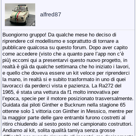
alfred87
Buongiorno gruppo! Da qualche mese ho deciso di
riprendere col modellismo e soprattutto di tornare a
pubblicare qualcosa su questo forum. Dopo aver capito
come accedere (visto che a quanto pare l’app non c’è
più) eccomi qui a presentarvi questo nuovo progetto, in
realtà è già da qualche settimana che ho iniziato i lavori,
e quello che doveva essere un kit veloce per riprenderci
la mano, in realtà si e subito trasformato in uno di quei
lavoracci da perderci vista e pazienza. La Ra272 del
1965, é stata una vettura da f1 molto innovativa per
l’epoca, specie per il motore posizionato trasversalmente.
Guidata dai piloti Ginther e Bucknum nella stagione 65
ottenne solo 1 vittoria con Ginther in Messico, mentre per
la maggior parte delle gare entrambi furono costretti al
ritiro chiudendo al sesto posto nel campionato costruttori.
Andiamo al kit, solita qualità tamiya senza grosse