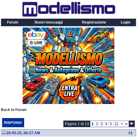
Forum
Nuovi messaggi
Registrazione
Login
Back to Forum
Pagina 1 di 13
1
2
3
4
5
11
>
»
26-05-25, 06:27 AM
#
1