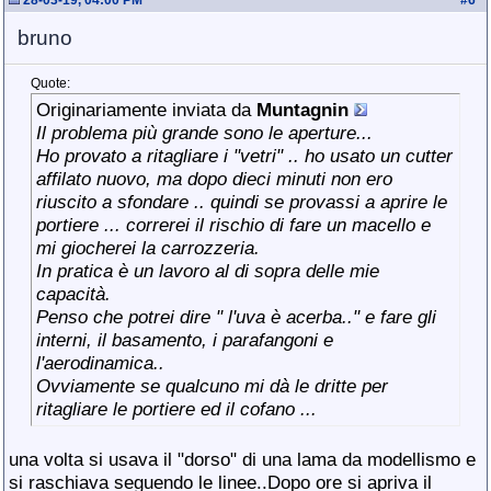
28-03-19, 04:00 PM
#
6
bruno
Quote:
Originariamente inviata da
Muntagnin
Il problema più grande sono le aperture...
Ho provato a ritagliare i "vetri" .. ho usato un cutter
affilato nuovo, ma dopo dieci minuti non ero
riuscito a sfondare .. quindi se provassi a aprire le
portiere ... correrei il rischio di fare un macello e
mi giocherei la carrozzeria.
In pratica è un lavoro al di sopra delle mie
capacità.
Penso che potrei dire " l'uva è acerba.." e fare gli
interni, il basamento, i parafangoni e
l'aerodinamica..
Ovviamente se qualcuno mi dà le dritte per
ritagliare le portiere ed il cofano ...
una volta si usava il "dorso" di una lama da modellismo e
si raschiava seguendo le linee..Dopo ore si apriva il