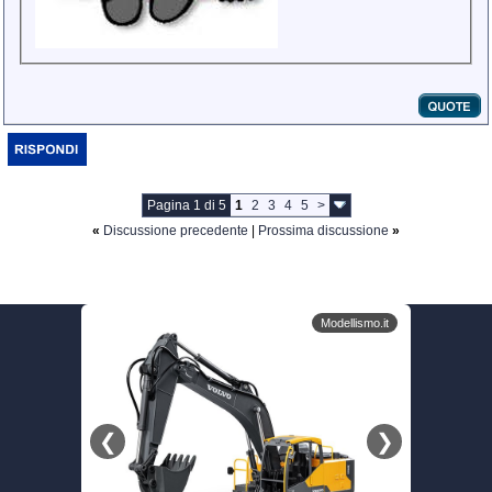
Pagina 1 di 5
1
2
3
4
5
>
«
Discussione precedente
|
Prossima discussione
»