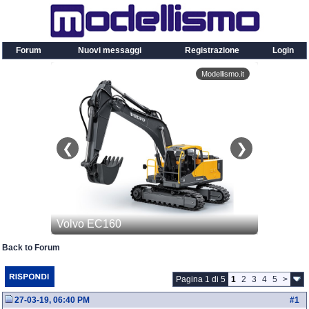
Forum
Nuovi messaggi
Registrazione
Login
Back to Forum
Pagina 1 di 5
1
2
3
4
5
>
27-03-19, 06:40 PM
#
1