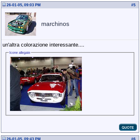
26-01-05, 09:03 PM
#
5
marchinos
un'altra colorazione interessante....
Icone allegate
26-01-05, 09:43 PM
#
6