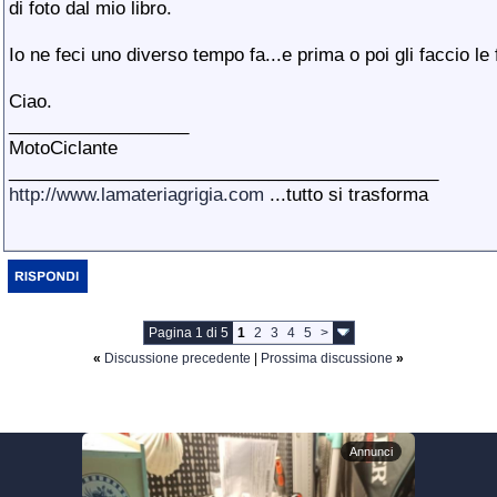
di foto dal mio libro.
Io ne feci uno diverso tempo fa...e prima o poi gli faccio le 
Ciao.
__________________
MotoCiclante
___________________________________________
http://www.lamateriagrigia.com
...tutto si trasforma
Pagina 1 di 5
1
2
3
4
5
>
«
Discussione precedente
|
Prossima discussione
»