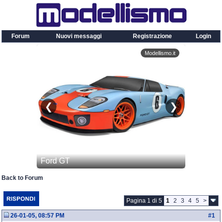
Forum
Nuovi messaggi
Registrazione
Login
Back to Forum
Pagina 1 di 5
1
2
3
4
5
>
26-01-05, 08:57 PM
#
1