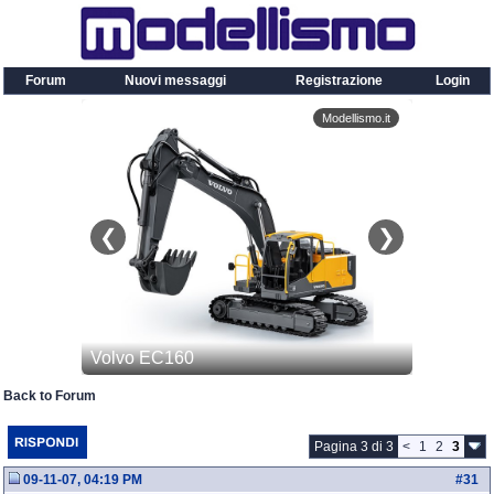
Forum
Nuovi messaggi
Registrazione
Login
Back to Forum
Pagina 3 di 3
<
1
2
3
09-11-07, 04:19 PM
#
31