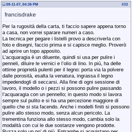
09-11-07, 04:36 PM
#
33
francisdrake
Per la rugosità della carta, ti faccio sapere appena torno
a casa, non vorrei sparare numeri a caso.
La tecnica per pegare i listelli provo a descriverla con
foto e disegni, faccio prima e si capisce meglio. Proverò
ad aprire un topo apposito.
L’acquaragia è un diluente, quindi si usa per pulire i
penneli, diluire le vernici e l’olio di lino. In più, ha delle
ottime proprietà pulenti per il legno: porta via la polvere
dalle porosità, esalta la venatura, ingrassa il legno
impedendogli di seccarsi. Alla fine di ogni sessione di
lavoro, il modello o i pezzi si possono pulire passando
l’acquaragia con un pennello; in questo modo si lavora
sempre sul pulito e si ha una percezione maggiore di
quello che si sta facendo. Anche i modelli finiti si possono
pulire allo stesso modo, senza alcun pericolo. La
trementina funziona allo stesso modo, cambia solo la
modalità con cui le due sostanze vengono prodotte.
Puzza solo un po’ di più. Entrambe si acquistano per