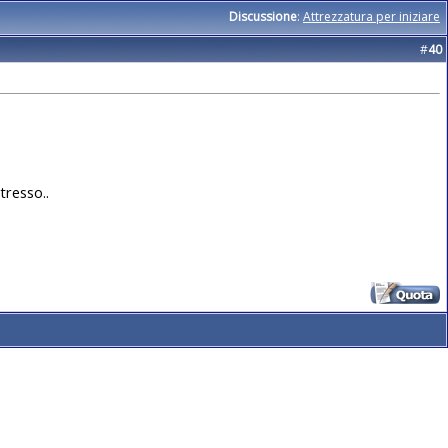
Discussione
:
Attrezzatura per iniziare
#
40
tresso..