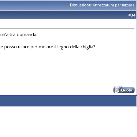
Discussione
:
Attrezzatura per iniziare
#
34
o un'altra domanda.
 posso usare per molare il legno della chiglia?