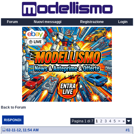
Forum
Nuovi messaggi
Registrazione
Login
Back to Forum
Pagina 1 di 7
1
2
3
4
5
>
»
02-11-12, 11:54 AM
#
1