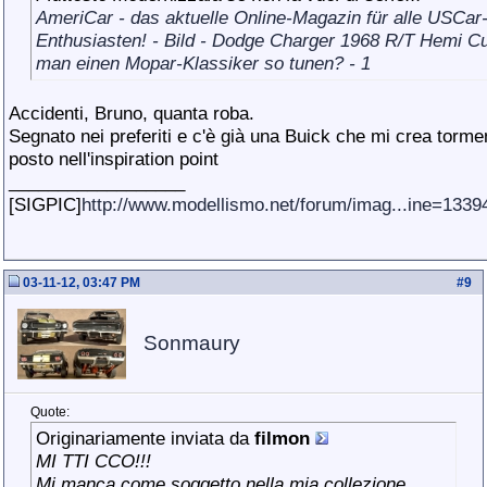
AmeriCar - das aktuelle Online-Magazin für alle USCar
Enthusiasten! - Bild - Dodge Charger 1968 R/T Hemi C
man einen Mopar-Klassiker so tunen? - 1
Accidenti, Bruno, quanta roba.
Segnato nei preferiti e c'è già una Buick che mi crea tormen
posto nell'inspiration point
__________________
[SIGPIC]
http://www.modellismo.net/forum/imag...ine=133
03-11-12, 03:47 PM
#
9
Sonmaury
Quote:
Originariamente inviata da
filmon
MI TTI CCO!!!
Mi manca come soggetto nella mia collezione.