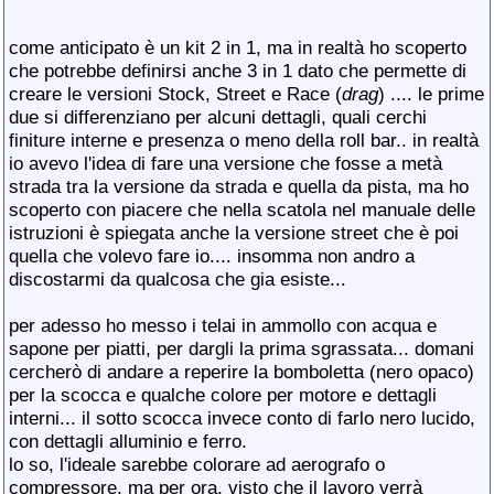
come anticipato è un kit 2 in 1, ma in realtà ho scoperto
che potrebbe definirsi anche 3 in 1 dato che permette di
creare le versioni Stock, Street e Race (
drag
) .... le prime
due si differenziano per alcuni dettagli, quali cerchi
finiture interne e presenza o meno della roll bar.. in realtà
io avevo l'idea di fare una versione che fosse a metà
strada tra la versione da strada e quella da pista, ma ho
scoperto con piacere che nella scatola nel manuale delle
istruzioni è spiegata anche la versione street che è poi
quella che volevo fare io.... insomma non andro a
discostarmi da qualcosa che gia esiste...
per adesso ho messo i telai in ammollo con acqua e
sapone per piatti, per dargli la prima sgrassata... domani
cercherò di andare a reperire la bomboletta (nero opaco)
per la scocca e qualche colore per motore e dettagli
interni... il sotto scocca invece conto di farlo nero lucido,
con dettagli alluminio e ferro.
lo so, l'ideale sarebbe colorare ad aerografo o
compressore, ma per ora, visto che il lavoro verrà