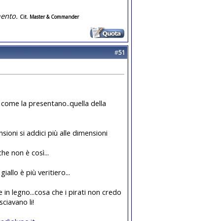
ento.
Cit. Master & Commander
#
51
e come la presentano..quella della
ioni si addici più alle dimensioni
he non è così...
iallo è più veritiero...
e in legno...cosa che i pirati non credo
ciavano li!