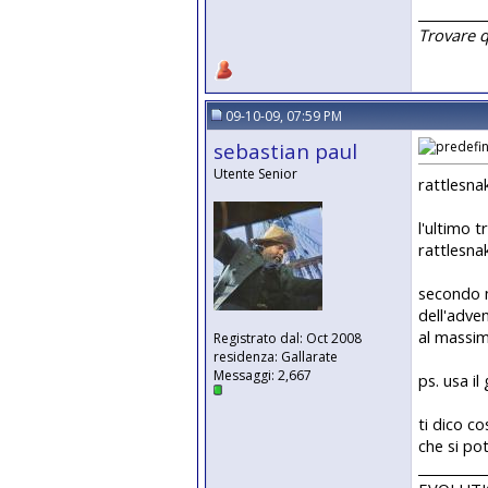
__________
Trovare 
09-10-09, 07:59 PM
sebastian paul
Utente Senior
rattlesna
l'ultimo 
rattlesna
secondo m
dell'adven
al massim
Registrato dal: Oct 2008
residenza: Gallarate
Messaggi: 2,667
ps. usa il
ti dico co
che si po
__________