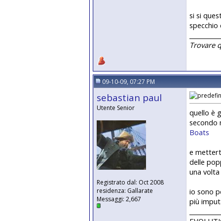
si si que
specchio 
__________
Trovare 
09-10-09, 07:27 PM
sebastian paul
Utente Senior
quello è 
secondo m
Boats
e mettert
delle popp
una volta
Registrato dal: Oct 2008
io sono p
residenza: Gallarate
Messaggi: 2,667
più imput
__________
EVOLUTION