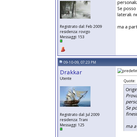
personali
Se posso d
laterali.
ma a part
Registrato dal: Feb 2009
residenza: rovigo
Messaggi: 153
09-10-09, 07:23 PM
Drakkar
Utente
Quote:
Origi
Prova
perso
Se po
fines
Registrato dal: Jul 2009
residenza: Trani
Messaggi: 125
ma a 