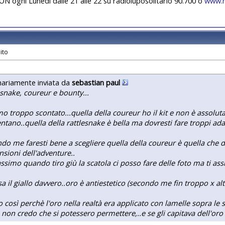
 ogni Lunedì dalle 21 alle 22 su radioluposolitario 90.700 o
www.r
nariamente inviata da
sebastian paul
esnake, coureur e bounty...
imo troppo scontato...quella della coureur ho il kit e non è assol
ntano..quella della rattlesnake è bella ma dovresti fare troppi ada
do me faresti bene a scegliere quella della coureur è quella che di
sioni dell'adventure..
ssimo quando tiro giù la scatola ci posso fare delle foto ma ti assi
sa il giallo davvero..oro è antiestetico (secondo me fin troppo x altri
co così perchè l'oro nella realtà era applicato con lamelle sopra le s
i non credo che si potessero permettere,..e se gli capitava dell'oro