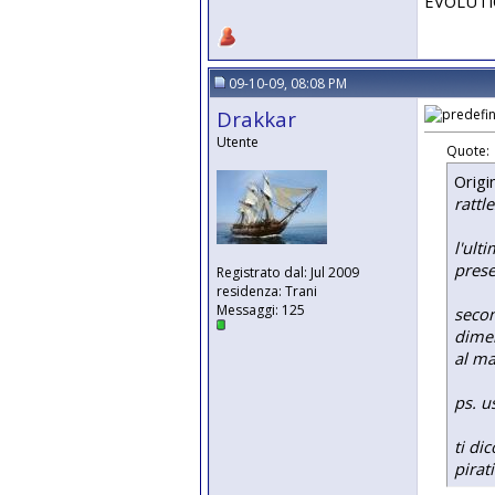
EVOLUTION
09-10-09, 08:08 PM
Drakkar
Utente
Quote:
Origi
rattl
l'ult
prese
Registrato dal: Jul 2009
residenza: Trani
Messaggi: 125
secon
dimen
al ma
ps. u
ti di
pirat