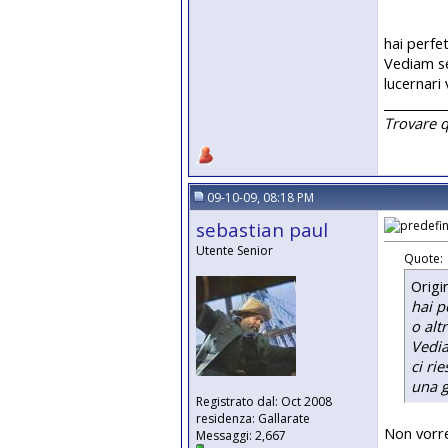
hai perfe
Vediam se 
lucernari
__________
Trovare 
09-10-09, 08:18 PM
sebastian paul
Utente Senior
Quote:
Origi
hai p
o altr
Vedia
ci ri
una g
Registrato dal: Oct 2008
residenza: Gallarate
Non vorre
Messaggi: 2,667