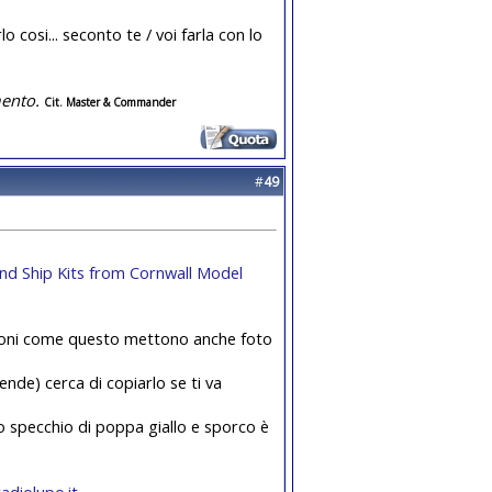
 cosi... seconto te / voi farla con lo
ento.
Cit. Master & Commander
#
49
and Ship Kits from Cornwall Model
logoni come questo mettono anche foto
ende) cerca di copiarlo se ti va
no specchio di poppa giallo e sporco è
adiolupo.it