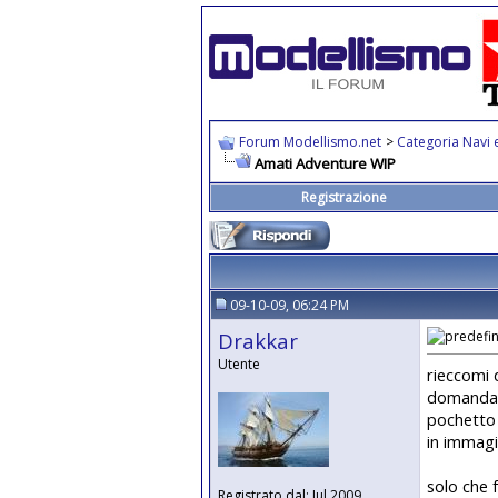
Forum Modellismo.net
>
Categoria Navi e
Amati Adventure WIP
Registrazione
09-10-09, 06:24 PM
Drakkar
Utente
rieccomi 
domanda d
pochetto 
in immagin
solo che 
Registrato dal: Jul 2009