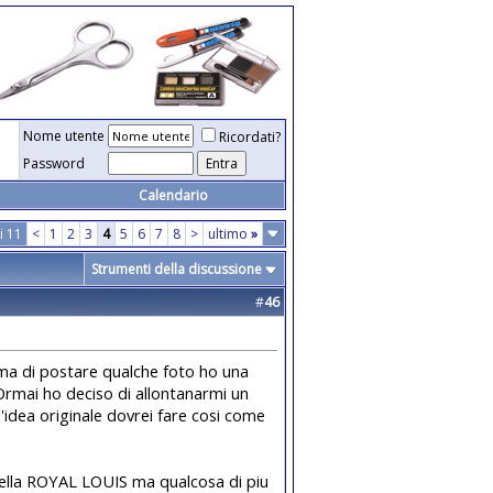
Nome utente
Ricordati?
Password
Calendario
i 11
<
1
2
3
4
5
6
7
8
>
ultimo
»
Strumenti della discussione
#
46
rima di postare qualche foto ho una
Ormai ho deciso di allontanarmi un
'idea originale dovrei fare cosi come
della ROYAL LOUIS ma qualcosa di piu