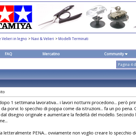
 Velieri in legno
>
Navi & Velieri
>
Modelli Terminati
FAQ
Mercatino
Community
Pagina 4 d
dopo 1 settimana lavorativa... i lavori notturni procedono... però p
a porvi: lo specchio di poppa come da istruzioni... fa un po pena. 
dal disegno originale e aumentare la fedeltà del modello. Secondo l
e...
fa letteralmente PENA... ovviamente non voglio creare lo specchio 