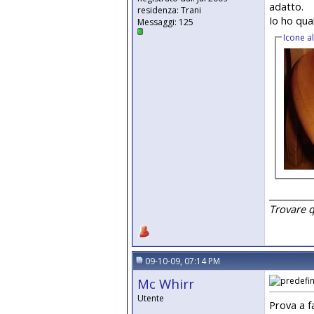
adatto.
residenza: Trani
Io ho qual
Messaggi: 125
Icone a
__________
Trovare 
09-10-09, 07:14 PM
Mc Whirr
Utente
Prova a f