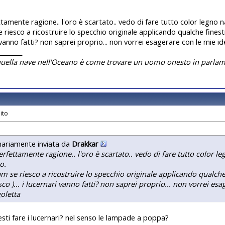
ttamente ragione.. l'oro è scartato.. vedo di fare tutto color legno n
riesco a ricostruire lo specchio originale applicando qualche finestra 
 vanno fatti? non saprei proprio... non vorrei esagerare con le mie id
________
quella nave nell'Oceano è come trovare un uomo onesto in parlam
nariamente inviata da
Drakkar
erfettamente ragione.. l'oro è scartato.. vedo di fare tutto color l
o.
m se riesco a ricostruire lo specchio originale applicando qualche 
esco )... i lucernari vanno fatti? non saprei proprio... non vorrei es
oletta
sti fare i lucernari? nel senso le lampade a poppa?