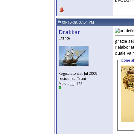
09-10-09, 07:51 PM
Drakkar
Utente
grazie se
rielaborat
quale va 
Icone a
Registrato dal: Jul 2009
residenza: Trani
Messaggi: 125