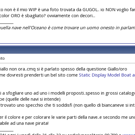
sto non è il mio WIP è una foto trovata da GUGOL.. io NON voglio farlo
color ORO è sbagliato? ovviamente con decori...
________
quella nave nell'Oceano è come trovare un uomo onesto in parlam
giallo non ora..cmq si è parlato spesso della questione Giallo/oro
e dovresti prenderti un bel sito come
Static Display Model Boat 
i a sfogliare uno ad uno i modelli proposti..spesso in grossi cata
e (quelle delle navi si intende)
 trovato uno specchio che ti soddisfi (non quello di biancaneve si int
er il colore e per colorare le varie parti della nave..e secondo me u
abile ad una nave pirata!
________
 ogni Lunedì dalle 21 alle 22 su radioluposolitario 90.700 o
www.r