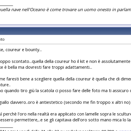
________
quella nave nell'Oceano è come trovare un uomo onesto in parlam
ke, coureur e bounty...
troppo scontato...quella della coureur ho il kit e non è assolutament
ke è bella ma dovresti fare troppi adattamenti...
e faresti bene a scegliere quella della coureur è quella che di dimens
ture..
o quando tiro giù la scatola ci posso fare delle foto ma ti assicuro c
 giallo davvero..oro è antiestetico (secondo me fin troppo x altri no) g
sì perchè l'oro nella realtà era applicato con lamelle sopra le scultur
tessero permettere,..e se gli capitava dell'oro sotto mano mica lo las
________