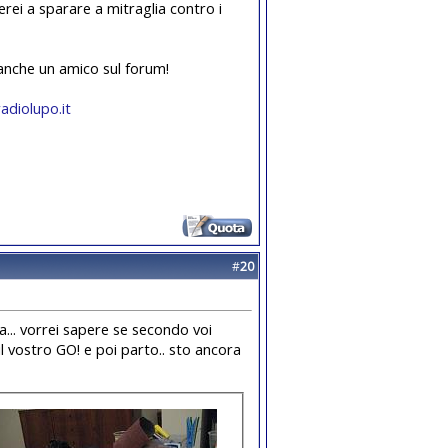
ei a sparare a mitraglia contro i
 anche un amico sul forum!
adiolupo.it
#
20
ua... vorrei sapere se secondo voi
 il vostro GO! e poi parto.. sto ancora