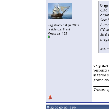
Origi
Ciao 
ordin
Sembr
A te 
Registrato dal: Jul 2009
C'è a
residenza: Trani
Messaggi: 125
Se è 
magar
Maur
ok grazie 
vespucci
in tarda s
grazie an
__________
Trovare 
22-09-09, 09:13 PM