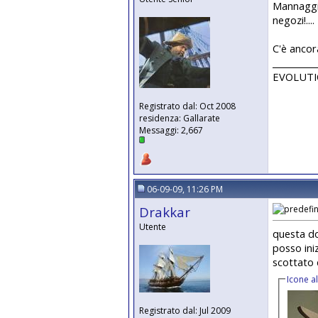
Mannaggia
negozi!....
C'è ancor
__________
EVOLUTION
Registrato dal: Oct 2008
residenza: Gallarate
Messaggi: 2,667
06-09-09, 11:26 PM
Drakkar
Utente
questa dom
posso iniz
scottato 
Icone a
Registrato dal: Jul 2009