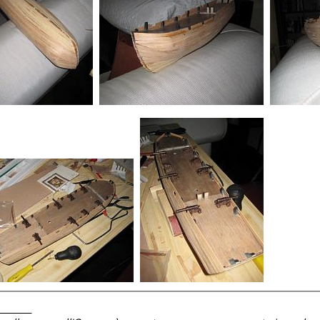
________