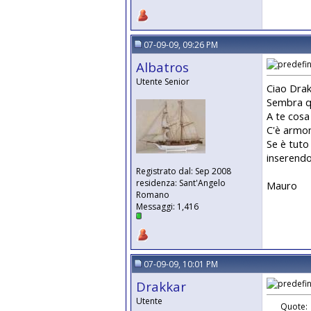
07-09-09, 09:26 PM
Albatros
Utente Senior
Ciao Drak
Sembra qu
A te cos
C'è armon
Se è tuto
inserendo
Registrato dal: Sep 2008
residenza: Sant'Angelo
Mauro
Romano
Messaggi: 1,416
07-09-09, 10:01 PM
Drakkar
Utente
Quote: