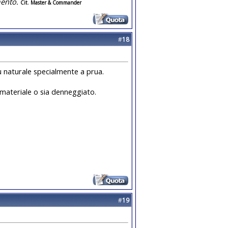
ento.
Cit. Master & Commander
#
18
ù naturale specialmente a prua.
l materiale o sia denneggiato.
#
19