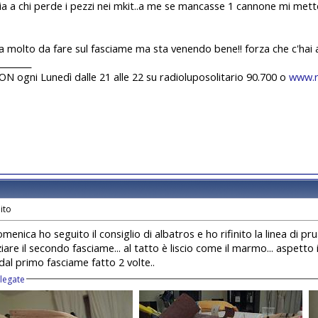
 a chi perde i pezzi nei mkit..a me se mancasse 1 cannone mi metter
a molto da fare sul fasciame ma sta venendo bene!! forza che c'hai
________
 ogni Lunedì dalle 21 alle 22 su radioluposolitario 90.700 o
www.r
enica ho seguito il consiglio di albatros e ho rifinito la linea di pr
iare il secondo fasciame... al tatto è liscio come il marmo... aspetto
dal primo fasciame fatto 2 volte..
llegate