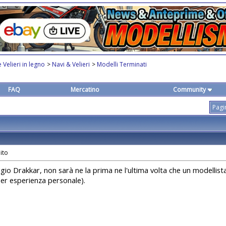
 Velieri in legno
>
Navi & Velieri
>
Modelli Terminati
FAQ
Mercatino
Community
Pagi
gio Drakkar, non sarà ne la prima ne l'ultima volta che un modellist
per esperienza personale).