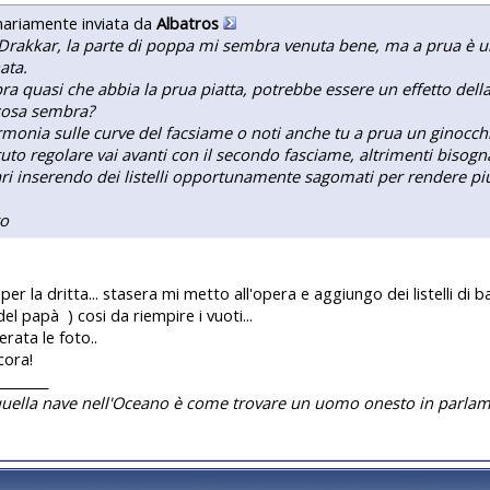
nariamente inviata da
Albatros
Drakkar, la parte di poppa mi sembra venuta bene, ma a prua è u
ata.
a quasi che abbia la prua piatta, potrebbe essere un effetto dell
cosa sembra?
rmonia sulle curve del facsiame o noti anche tu a prua un ginocch
tuto regolare vai avanti con il secondo fasciame, altrimenti bisog
i inserendo dei listelli opportunamente sagomati per rendere più
o
per la dritta... stasera mi metto all'opera e aggiungo dei listelli di b
 del papà
) cosi da riempire i vuoti...
erata le foto..
cora!
________
quella nave nell'Oceano è come trovare un uomo onesto in parlam