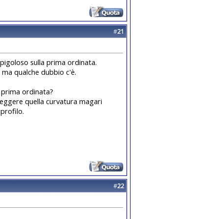
#
21
pigoloso sulla prima ordinata.
o ma qualche dubbio c'è.
a prima ordinata?
rreggere quella curvatura magari
profilo.
#
22