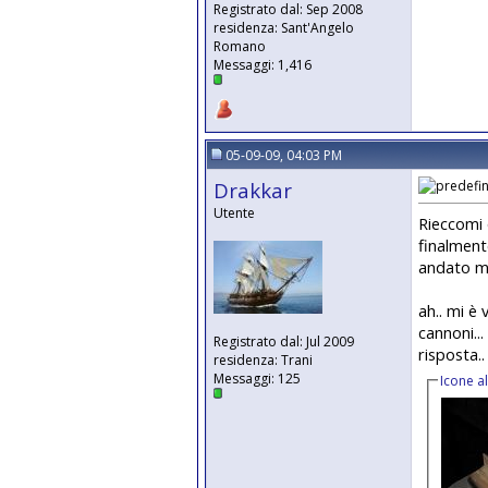
Registrato dal: Sep 2008
residenza: Sant'Angelo
Romano
Messaggi: 1,416
05-09-09, 04:03 PM
Drakkar
Utente
Rieccomi 
finalment
andato mal
ah.. mi è
cannoni..
Registrato dal: Jul 2009
risposta.
residenza: Trani
Messaggi: 125
Icone a