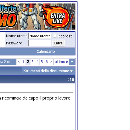
Nome utente
Ricordati?
Password
Calendario
na 2 di 11
<
1
2
3
4
5
6
>
ultimo
»
Strumenti della discussione
#
16
a ricomincia da capo il proprio lavoro