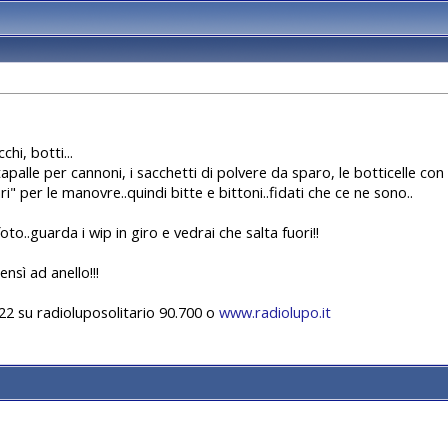
chi, botti...
apalle per cannoni, i sacchetti di polvere da sparo, le botticelle con le
i" per le manovre..quindi bitte e bittoni..fidati che ce ne sono..
oto..guarda i wip in giro e vedrai che salta fuori!!
sì ad anello!!!
22 su radioluposolitario 90.700 o
www.radiolupo.it