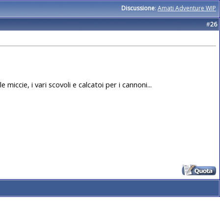
Discussione
:
Amati Adventure WIP
#
26
 miccie, i vari scovoli e calcatoi per i cannoni...