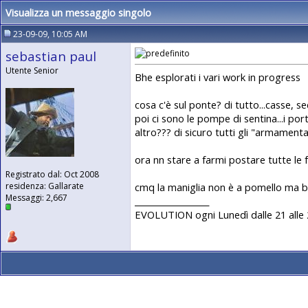
Visualizza un messaggio singolo
23-09-09, 10:05 AM
sebastian paul
Utente Senior
Bhe esplorati i vari work in progress
cosa c'è sul ponte? di tutto...casse, sec
poi ci sono le pompe di sentina...i port
altro??? di sicuro tutti gli "armamentar
ora nn stare a farmi postare tutte le f
Registrato dal: Oct 2008
cmq la maniglia non è a pomello ma ben
residenza: Gallarate
Messaggi: 2,667
__________________
EVOLUTION ogni Lunedì dalle 21 alle 