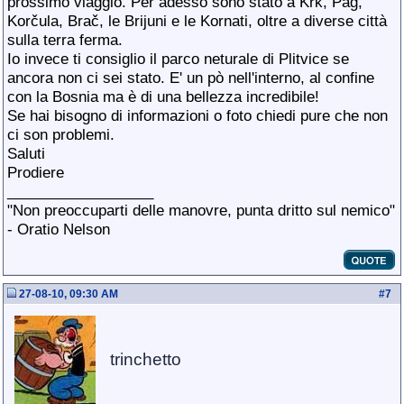
prossimo viaggio. Per adesso sono stato a Krk, Pag,
Korčula, Brač, le Brijuni e le Kornati, oltre a diverse città
sulla terra ferma.
Io invece ti consiglio il parco neturale di Plitvice se
ancora non ci sei stato. E' un pò nell'interno, al confine
con la Bosnia ma è di una bellezza incredibile!
Se hai bisogno di informazioni o foto chiedi pure che non
ci son problemi.
Saluti
Prodiere
__________________
"Non preoccuparti delle manovre, punta dritto sul nemico"
- Oratio Nelson
27-08-10, 09:30 AM
#
7
trinchetto