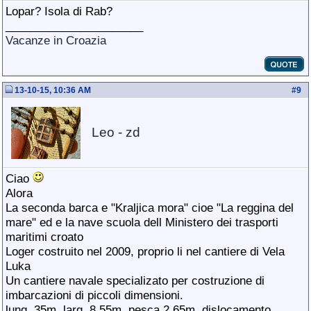
Lopar? Isola di Rab?
______________________
Vacanze in Croazia
13-10-15, 10:36 AM
#
9
Leo - zd
Ciao
Alora
La seconda barca e "Kraljica mora" cioe "La reggina del
mare" ed e la nave scuola dell Ministero dei trasporti
maritimi croato
Loger costruito nel 2009, proprio li nel cantiere di Vela
Luka
Un cantiere navale specializato per costruzione di
imbarcazioni di piccoli dimensioni.
lung. 35m, larg. 8,55m, pesca 2,65m, dislocamento