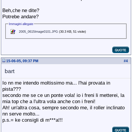
Beh,che ne dite?
Potrebe andare?
Immagini allegate
2005_0615Image0101.JPG
(30.3 KB, 51 visite)
15-06-05, 09:37 PM
#
4
bart
Io nn me intendo moltissimo ma... l'hai provata in
pista???
secondo me se ce un ponte vola! io i freni li metterei, la
mia top che a l'ultra vola anche con i freni!
Ah! un'altra cosa, sempre secondo me, il roller inclinato
nn serve molto...
p.s.= ke consigli di m***a!!!