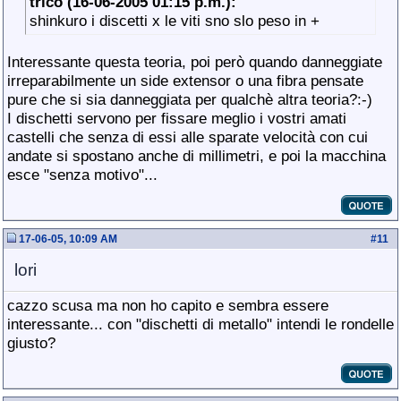
trico (16-06-2005 01:15 p.m.):
shinkuro i discetti x le viti sno slo peso in +
Interessante questa teoria, poi però quando danneggiate
irreparabilmente un side extensor o una fibra pensate
pure che si sia danneggiata per qualchè altra teoria?:-)
I dischetti servono per fissare meglio i vostri amati
castelli che senza di essi alle sparate velocità con cui
andate si spostano anche di millimetri, e poi la macchina
esce "senza motivo"...
17-06-05, 10:09 AM
#
11
lori
cazzo scusa ma non ho capito e sembra essere
interessante... con "dischetti di metallo" intendi le rondelle
giusto?