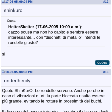
17-06-05, 09:04 PM
#
12
shinkuro
Quote:
HelterSkelter (17-06-2005 10:09 a.m.):
cazzo scusa ma non ho capito e sembra essere
interessante... con "dischetti di metallo" intendi le
rondelle giusto?
si
18-06-05, 08:38 PM
#
13
underthecity
Quoto ShinKurO. Le rondelle servono. Anche perche in
caso di vibrazioni o urti la parte bloccata risulta essere
più grande, evitando le rotture in prossimità dei buchi.
Il discorso del peso è irrisorio... [sembra il discorso degli