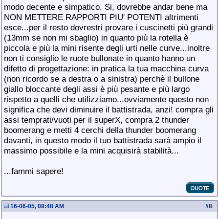
modo decente e simpatico. Si, dovrebbe andar bene ma
NON METTERE RAPPORTI PIU' POTENTI altrimenti
esce...per il resto dovrestri provare i cuscinetti più grandi
(13mm se non mi sbaglio) in quanto più la rotella è
piccola e più la mini risente degli urti nelle curve...inoltre
non ti consiglio le ruote bullonate in quanto hanno un
difetto di progettazione: in pratica la tua macchina curva
(non ricordo se a destra o a sinistra) perchè il bullone
giallo bloccante degli assi è più pesante e più largo
rispetto a quelli che utilizziamo...ovviamente questo non
significa che devi diminuire il battistrada, anzi! compra gli
assi temprati/vuoti per il superX, compra 2 thunder
boomerang e metti 4 cerchi della thunder boomerang
davanti, in questo modo il tuo battistrada sarà ampio il
massimo possibile e la mini acquisirà stabilità...
...fammi sapere!
16-06-05, 08:48 AM
#
8