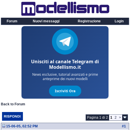
Forum
Nuovi messaggi
Registrazione
Login
Back to Forum
Pagina 1 di 2
1
2
>
15-06-05, 02:52 PM
#
1