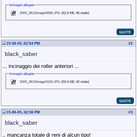
Immagini allegate
2005_0615Image0098.JPG
(62.6 KB, 46 visite)
15-06-05, 02:54 PM
#
2
black_saber
... incinaggio dei roller anteriori ...
Immagini allegate
2005_0615Image0100.JPG
(50.0 KB, 42 visite)
15-06-05, 02:56 PM
#
3
black_saber
.. mancanza totale di reni di alcun tipo!