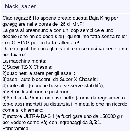
black_saber
Ciao ragazzi! Ho appena creato questa Baja King per
gareggiare nella corsa del 26 di Mr.P!
La gara si preannuncia con un loop semplice e uno
doppio (che nn so cosa sia!), quindi l'ho fatta senza roller
con O-RING per nn farla rallentare!
Datemi qualche consiglio e/o ditemi se così va bene o no
per favore!
La macchina monta:
1)Super TZ-X Chassis;
2)cuscinetti a sfera per gli assali;
3)assali auto bloccanti da Super X Chassis;
4)ruote alte (o anche basse se serve stabilità);
5)vetroniti anteriori e posteriori;
6)8 roller da 9mm con cuscinetto (come da regolamento
top-class) montati su distanziali in metallo che nn ricordo
come si chiamano;
7)motore ULTRA-DASH (e fuori gara uno da 158000 giri
per vedere come và) con ingranaggi da 3,5:1.
Panoramica...