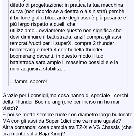
difetto di progettazione: in pratica la tua macchina
curva (non ricordo se a destra o a sinistra) perchè
il bullone giallo bloccante degli assi è più pesante e
più largo rispetto a quelli che
utilizziamo...ovviamente questo non significa che
devi diminuire il battistrada, anzi! compra gli assi
temprati/vuoti per il superX, compra 2 thunder
boomerang e metti 4 cerchi della thunder
boomerang davanti, in questo modo il tuo
battistrada sarà ampio il massimo possibile e la
mini acquisirà stabilità...
...fammi sapere!
Grazie per i consigli,ma cosa hanno di speciale i cerchi
della Thunder Boomerang (che per inciso nn ho mai
visto)?
E poi se metto sempre ruote con diametro largo bullonate
MA con gli assi da Super 1dici che va mene uguale?
Altra domanda: cosa cambia tra TZ-X e VS Chassis (che
ora monto sulla Baja King)?