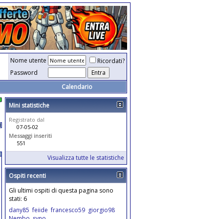
Nome utente
Ricordati?
Password
Calendario
Mini statistiche
Registrato dal
07-05-02
Messaggi inseriti
551
Visualizza tutte le statistiche
Ospiti recenti
Gli ultimi ospiti di questa pagina sono
stati: 6
dany85
feiide
francesco59
giorgio98
Nembo
syno