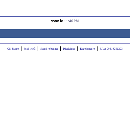
sono le
11:46 PM
.
|
|
|
|
|
Chi Siamo
Pubblicità
Scambio banner
Disclaimer
Regolamento
P.IVA 00319251203