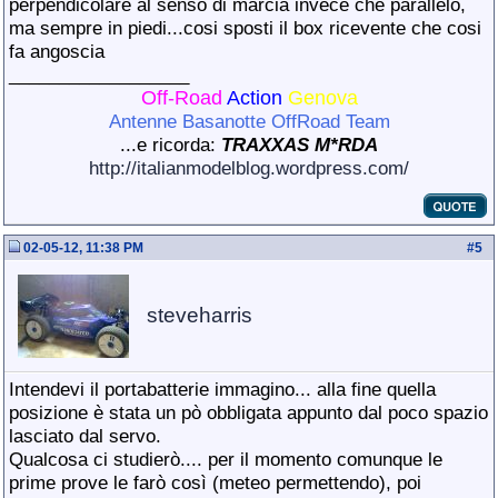
perpendicolare al senso di marcia invece che parallelo,
ma sempre in piedi...cosi sposti il box ricevente che cosi
fa angoscia
__________________
Off-Road
Action
Genova
Antenne Basanotte OffRoad Team
...e ricorda:
TRAXXAS M*RDA
http://italianmodelblog.wordpress.com/
02-05-12, 11:38 PM
#
5
steveharris
Intendevi il portabatterie immagino... alla fine quella
posizione è stata un pò obbligata appunto dal poco spazio
lasciato dal servo.
Qualcosa ci studierò.... per il momento comunque le
prime prove le farò così (meteo permettendo), poi