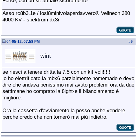
Forse, con un kit attuale sicuramente
__________________
Asso rc8b3.1e / losi8minivolaperdavvero® Velineon 380
4000 KV - spektrum dx3r
04-05-12, 07:58 PM
#
9
wint
se riesci a tenere dritta la 7.5 con un kit voli!!!!!
io ho elettrificato la mbx6 parzialmente homemade e devo
dire che andava benissimo mai avuto problemi ora da due
settimane ho comprato la 8ight-e il bilanciamento è
migliore.
Ora la cassetta d'avviamento la posso anche vendere
perchè credo che non tornerò mai più indietro.