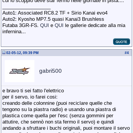
cui lo scoppio deve star fermo nelle giornate in pista....
__________________
Auto1: Associated RC8.2 TF + Sirio Kanai evo4
Auto2: Kyosho MP7.5 quasi Kanai3 Brushless
Futaba 3GR-FS.
QUI
e
QUI
le gallerie dedicate alla mia
infernina...
02-05-12, 09:39 PM
#
4
gabri500
e bravo ti sei fatto l'elettrico
per il servo, io farei cosi:
creando delle colonnine (puoi reciclare quelle che
tengono su la piastra radio) e usando una piastra di
plastica come quella per l'esc (senza gommini per
attutire, che sennò non sta fermo il servo
) e quindi
andando a sfruttare i buchi originali, puoi montare il servo