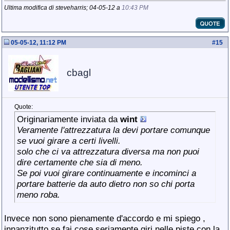
Ultima modifica di steveharris; 04-05-12 a
10:43 PM
05-05-12, 11:12 PM
#
15
cbagl
Quote:
Originariamente inviata da
wint
Veramente l'attrezzatura la devi portare comunque
se vuoi girare a certi livelli.
solo che ci va attrezzatura diversa ma non puoi
dire certamente che sia di meno.
Se poi vuoi girare continuamente e incominci a
portare batterie da auto dietro non so chi porta
meno roba.
Invece non sono pienamente d'accordo e mi spiego ,
innanzitutto se fai cose seriamente giri nelle piste con la