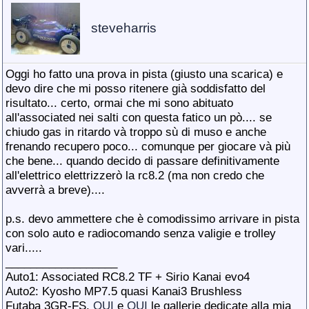
steveharris
Oggi ho fatto una prova in pista (giusto una scarica) e
devo dire che mi posso ritenere già soddisfatto del
risultato... certo, ormai che mi sono abituato
all'associated nei salti con questa fatico un pò.... se
chiudo gas in ritardo và troppo sù di muso e anche
frenando recupero poco... comunque per giocare và più
che bene... quando decido di passare definitivamente
all'elettrico elettrizzerò la rc8.2 (ma non credo che
avverrà a breve)....
p.s. devo ammettere che è comodissimo arrivare in pista
con solo auto e radiocomando senza valigie e trolley
vari.....
__________________
Auto1: Associated RC8.2 TF + Sirio Kanai evo4
Auto2: Kyosho MP7.5 quasi Kanai3 Brushless
Futaba 3GR-FS.
QUI
e
QUI
le gallerie dedicate alla mia