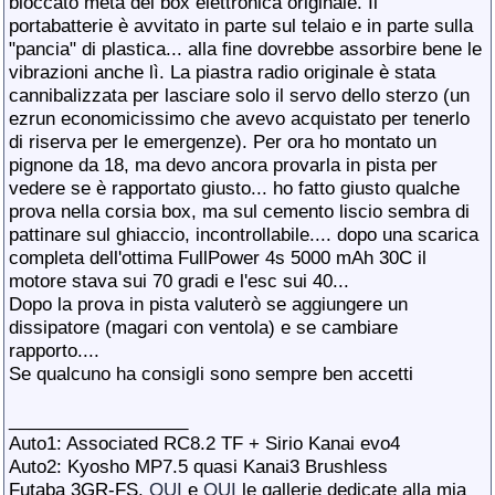
bloccato metà del box elettronica originale. Il
portabatterie è avvitato in parte sul telaio e in parte sulla
"pancia" di plastica... alla fine dovrebbe assorbire bene le
vibrazioni anche lì. La piastra radio originale è stata
cannibalizzata per lasciare solo il servo dello sterzo (un
ezrun economicissimo che avevo acquistato per tenerlo
di riserva per le emergenze). Per ora ho montato un
pignone da 18, ma devo ancora provarla in pista per
vedere se è rapportato giusto... ho fatto giusto qualche
prova nella corsia box, ma sul cemento liscio sembra di
pattinare sul ghiaccio, incontrollabile.... dopo una scarica
completa dell'ottima FullPower 4s 5000 mAh 30C il
motore stava sui 70 gradi e l'esc sui 40...
Dopo la prova in pista valuterò se aggiungere un
dissipatore (magari con ventola) e se cambiare
rapporto....
Se qualcuno ha consigli sono sempre ben accetti
__________________
Auto1: Associated RC8.2 TF + Sirio Kanai evo4
Auto2: Kyosho MP7.5 quasi Kanai3 Brushless
Futaba 3GR-FS.
QUI
e
QUI
le gallerie dedicate alla mia