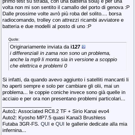
primo test su strada, con una batteria sola) e per una
volta non mi son sentito il camallo del porto di genova :P
Dalle prossime volte avrò più roba del solito.... borsa
radiocomando, trolley con attrezzi ricambi avviatore e
batteria e due modelli al posto di uno :P
Quote:
Originariamente inviata da
i127
i differenziali in zama non sono un problema,
anche la mp9 li monta sia in versione a scoppio
che elettrica e problemi 0
Si infatti, da quando avevo aggiunto i satelliti mancanti li
ho aperti sempre e solo per cambiare gli olii, mai un
problema... le coppie coniche invece sono già quelle in
acciaio e per ora non presentano problemi particolari...
__________________
Auto1: Associated RC8.2 TF + Sirio Kanai evo4
Auto2: Kyosho MP7.5 quasi Kanai3 Brushless
Futaba 3GR-FS.
QUI
e
QUI
le gallerie dedicate alla mia
infernina...