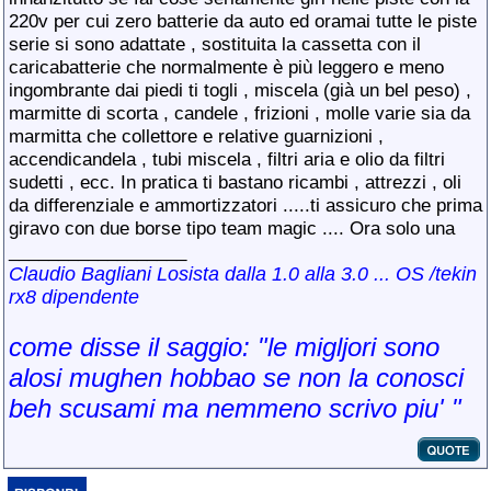
220v per cui zero batterie da auto ed oramai tutte le piste
serie si sono adattate , sostituita la cassetta con il
caricabatterie che normalmente è più leggero e meno
ingombrante dai piedi ti togli , miscela (già un bel peso) ,
marmitte di scorta , candele , frizioni , molle varie sia da
marmitta che collettore e relative guarnizioni ,
accendicandela , tubi miscela , filtri aria e olio da filtri
sudetti , ecc. In pratica ti bastano ricambi , attrezzi , oli
da differenziale e ammortizzatori .....ti assicuro che prima
giravo con due borse tipo team magic .... Ora solo una
__________________
Claudio Bagliani Losista dalla 1.0 alla 3.0 ... OS /tekin
rx8 dipendente
come disse il saggio: "le migljori sono
alosi mughen hobbao se non la conosci
beh scusami ma nemmeno scrivo piu' "