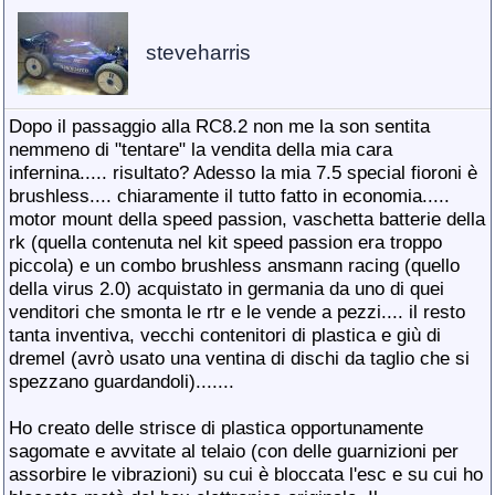
steveharris
Dopo il passaggio alla RC8.2 non me la son sentita
nemmeno di "tentare" la vendita della mia cara
infernina..... risultato? Adesso la mia 7.5 special fioroni è
brushless.... chiaramente il tutto fatto in economia.....
motor mount della speed passion, vaschetta batterie della
rk (quella contenuta nel kit speed passion era troppo
piccola) e un combo brushless ansmann racing (quello
della virus 2.0) acquistato in germania da uno di quei
venditori che smonta le rtr e le vende a pezzi.... il resto
tanta inventiva, vecchi contenitori di plastica e giù di
dremel (avrò usato una ventina di dischi da taglio che si
spezzano guardandoli).......
Ho creato delle strisce di plastica opportunamente
sagomate e avvitate al telaio (con delle guarnizioni per
assorbire le vibrazioni) su cui è bloccata l'esc e su cui ho