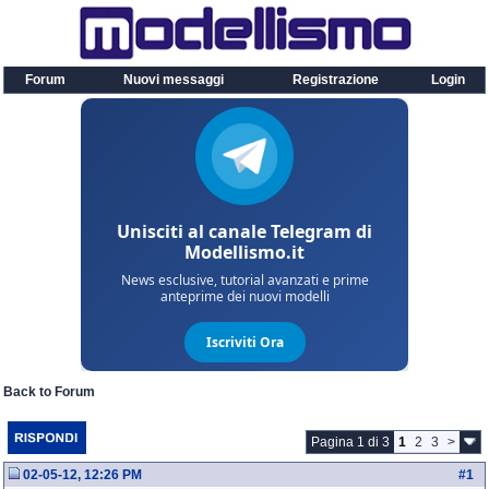
Forum
Nuovi messaggi
Registrazione
Login
Back to Forum
Pagina 1 di 3
1
2
3
>
02-05-12, 12:26 PM
#
1