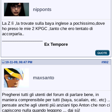
nipponts
La Z lì ,la trovate sulla baya inglese a pochissimo,dove
ho preso le mie 2 KPGC ,tanto che ero tentato di
accorparla..
__________________
Ex Tempore
10-11-09, 06:47 PM
#
902
maxsanto
Pregherei tutti gli utenti del forum di parlare bene, in
maniera comprensibile per tutti (baya, scailain, etc. etc) ..
pensate anche agli utenti più anziani tipo Anton che non ci
capiscono nulla quando leggono ... dai sù!