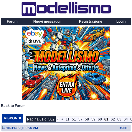
Forum
Nuovi messaggi
Registrazione
Login
Back to Forum
Pagina 61 di 502
«
<
11
51
57
58
59
60
61
62
63
64
10-11-09, 03:54 PM
#
901