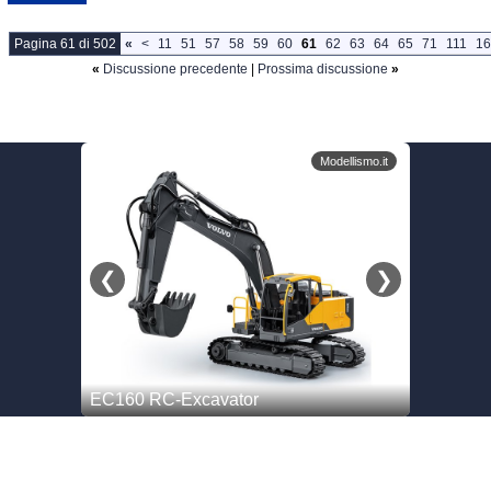
Pagina 61 di 502
«
<
11
51
57
58
59
60
61
62
63
64
65
71
111
16
«
Discussione precedente
|
Prossima discussione
»