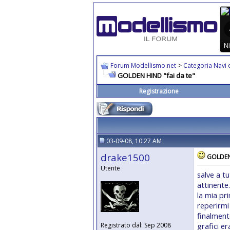
Forum Modellismo.net
>
Categoria Navi e
GOLDEN HIND "fai da te"
Registrazione
03-09-08, 10:27 AM
drake1500
GOLDEN 
Utente
salve a t
attinente
la mia p
reperirmi 
finalmente
grafici er
Registrato dal: Sep 2008