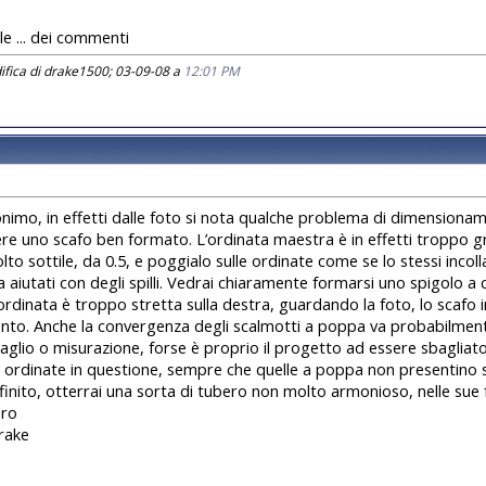
le ... dei commenti
ifica di drake1500; 03-09-08 a
12:01 PM
imo, in effetti dalle foto si nota qualche problema di dimensioname
re uno scafo ben formato. L’ordinata maestra è in effetti troppo g
olto sottile, da 0.5, e poggialo sulle ordinate come se lo stessi inco
ta aiutati con degli spilli. Vedrai chiaramente formarsi uno spigolo 
rdinata è troppo stretta sulla destra, guardando la foto, lo scafo i
nto. Anche la convergenza degli scalmotti a poppa va probabilmente
 taglio o misurazione, forse è proprio il progetto ad essere sbagliat
 ordinate in questione, sempre che quelle a poppa non presentino sim
finito, otterrai una sorta di tubero non molto armonioso, nelle sue 
oro
rake