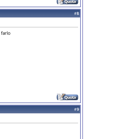
#
8
 farlo
#
9