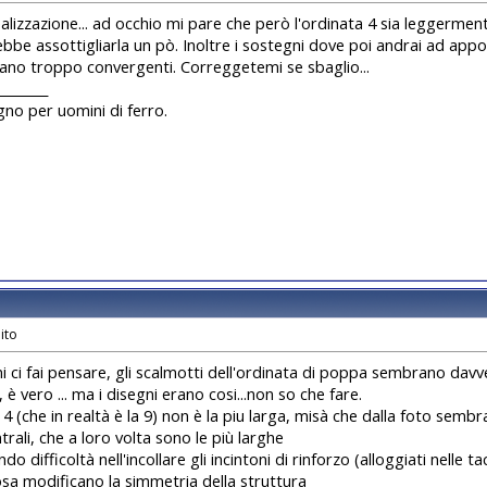
alizzazione... ad occhio mi pare che però l'ordinata 4 sia leggerment
bbe assottigliarla un pò. Inoltre i sostegni dove poi andrai ad appo
no troppo convergenti. Correggetemi se sbaglio...
________
egno per uomini di ferro.
i ci fai pensare, gli scalmotti dell'ordinata di poppa sembrano davv
 è vero ... ma i disegni erano cosi...non so che fare.
 4 (che in realtà è la 9) non è la piu larga, misà che dalla foto semb
trali, che a loro volta sono le più larghe
do difficoltà nell'incollare gli incintoni di rinforzo (alloggiati nelle ta
osa modificano la simmetria della struttura