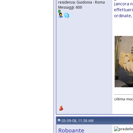
residenza: Guidonia - Roma
(ancora no
Messaggi: 600
effettuerò
ordinate, 
Ultima mod
03-09-08, 11:38 AM
Roboante