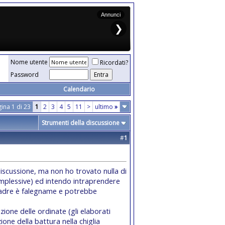
Nome utente
Ricordati?
Password
Calendario
ina 1 di 23
1
2
3
4
5
11
>
ultimo
»
Strumenti della discussione
#
1
iscussione, ma non ho trovato nulla di
omplessive) ed intendo intraprendere
padre è falegname e potrebbe
zione delle ordinate (gli elaborati
zione della battura nella chiglia