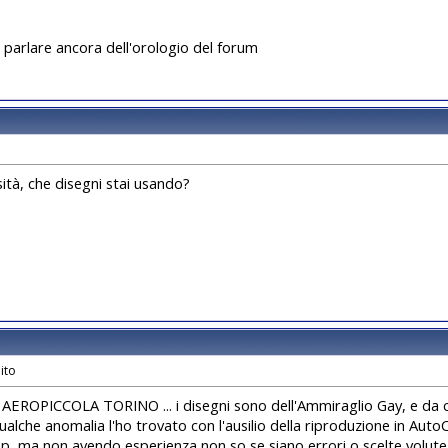
a parlare ancora dell'orologio del forum
sità, che disegni stai usando?
AEROPICCOLA TORINO ... i disegni sono dell'Ammiraglio Gay, e da c
ualche anomalia l'ho trovato con l'ausilio della riproduzione in Aut
, ma non avendo esperienza non so se siano errori o scelte volute..