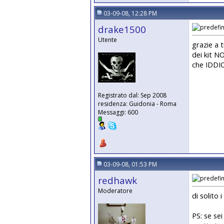
03-09-08, 12:28 PM
drake1500
Utente
grazie a t
dei kit N
che IDDI
Registrato dal: Sep 2008
residenza: Guidonia - Roma
Messaggi: 600
03-09-08, 01:53 PM
redhawk
Moderatore
di solito
PS: se se