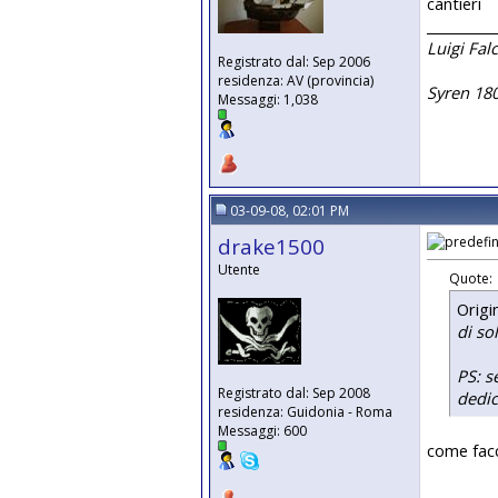
cantieri
__________
Luigi Fal
Registrato dal: Sep 2006
residenza: AV (provincia)
Syren 18
Messaggi: 1,038
03-09-08, 02:01 PM
drake1500
Utente
Quote:
Origi
di so
PS: s
Registrato dal: Sep 2008
dedic
residenza: Guidonia - Roma
Messaggi: 600
come facc