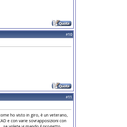
#
10
#
11
ome ho visto in giro, è un veterano,
oCAD e con varie sovrapposizioni con
. se volete vi mando il progetto