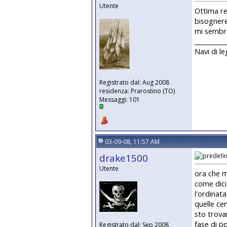
Utente
Ottima re
bisognere
mi sembra
__________
Navi di l
Registrato dal: Aug 2008
residenza: Prarostino (TO)
Messaggi: 101
03-09-08, 11:57 AM
drake1500
Utente
ora che m
come dici,
l'ordinata
quelle cen
sto trovan
fase di p
Registrato dal: Sep 2008