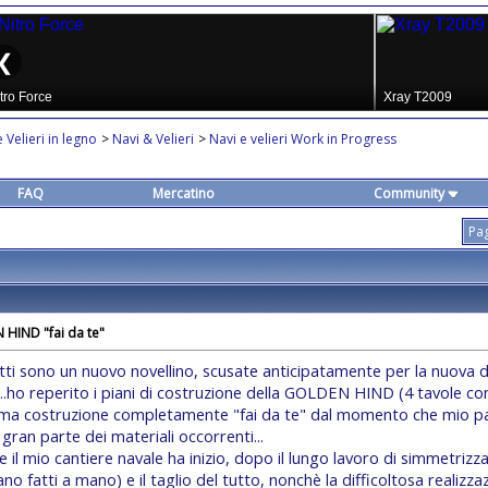
 Velieri in legno
>
Navi & Velieri
>
Navi e velieri Work in Progress
FAQ
Mercatino
Community
Pag
HIND "fai da te"
utti sono un nuovo novellino, scusate anticipatamente per la nuova d
...ho reperito i piani di costruzione della GOLDEN HIND (4 tavole c
rima costruzione completamente "fai da te" dal momento che mio 
gran parte dei materiali occorrenti...
 il mio cantiere navale ha inizio, dopo il lungo lavoro di simmetrizza
ano fatti a mano) e il taglio del tutto, nonchè la difficoltosa realizza