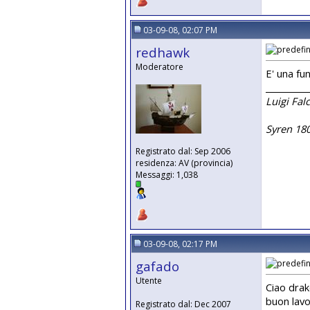
03-09-08, 02:07 PM
redhawk
Moderatore
E' una fu
__________
Luigi Fal
Syren 18
Registrato dal: Sep 2006
residenza: AV (provincia)
Messaggi: 1,038
03-09-08, 02:17 PM
gafado
Utente
Ciao drak
buon lav
Registrato dal: Dec 2007