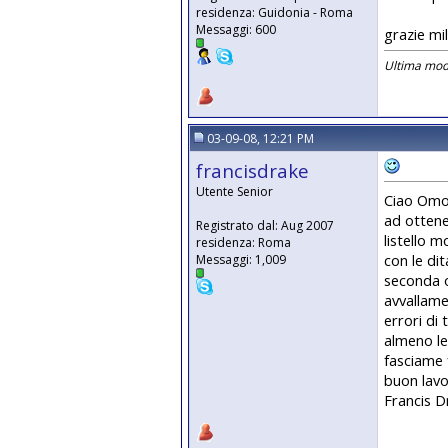
residenza: Guidonia - Roma
Messaggi: 600
grazie mil
Ultima mod
03-09-08, 12:21 PM
francisdrake
Utente Senior
Ciao Omon
ad ottene
Registrato dal: Aug 2007
listello m
residenza: Roma
con le di
Messaggi: 1,009
seconda o
avvallame
errori di
almeno le
fasciame 
buon lav
Francis D