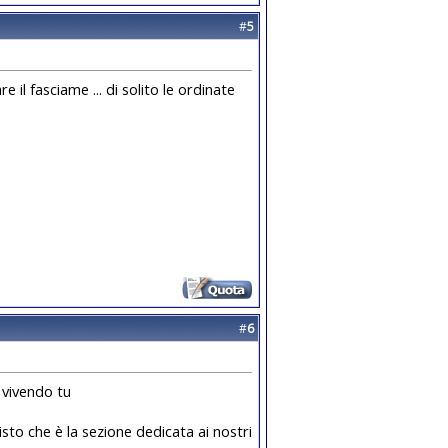
#
5
e il fasciame ... di solito le ordinate
#
6
i vivendo tu
visto che è la sezione dedicata ai nostri