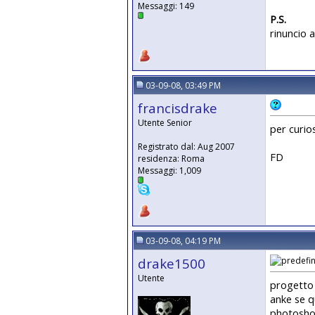
Messaggi: 149
P.S.
rinuncio 
03-09-08, 03:49 PM
francisdrake
Utente Senior
per curio
Registrato dal: Aug 2007
FD
residenza: Roma
Messaggi: 1,009
03-09-08, 04:19 PM
drake1500
Utente
progetto 
anke se q
photoshop