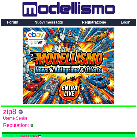
Forum
Nuovi messaggi
Registrazione
Login
zip8
Utente Senior
Reputation:
Invia un messaggio