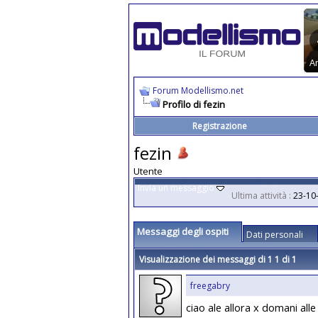
Forum Modellismo.net
Profilo di fezin
Registrazione
fezin
Utente
Invia un messaggio
Ultima attività :
23-10
Messaggi degli ospiti
Dati personali
Visualizzazione dei messaggi di 1
1
di
1
freegabry
ciao ale allora x domani alle