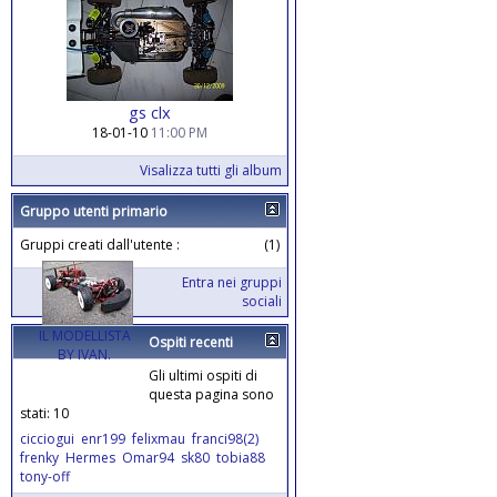
gs clx
18-01-10
11:00 PM
Visalizza tutti gli album
Gruppo utenti primario
Gruppi creati dall'utente :
(1)
Entra nei gruppi
sociali
IL MODELLISTA
Ospiti recenti
BY IVAN.
Gli ultimi ospiti di
questa pagina sono
stati: 10
cicciogui
enr199
felixmau
franci98(2)
frenky
Hermes
Omar94
sk80
tobia88
tony-off