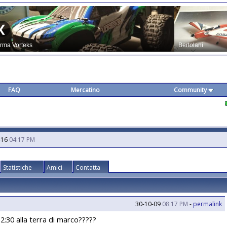
FAQ
Mercatino
Community
-16
04:17 PM
Statistiche
Amici
Contatta
30-10-09
08:17 PM
-
permalink
 2:30 alla terra di marco?????