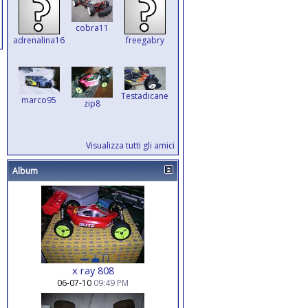
cobra11
adrenalina169
freegabry
Testadicane
marco95
zip8
Visualizza tutti gli amici
Album
x ray 808
06-07-10
09:49 PM