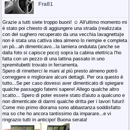
Fra81
Grazie a tutti siete troppo buoni! ☺ All'ultimo momento mi
è stato poi chiesto di aggiungere una strada (realizzata
con del sughero recuperato da una vecchia lavagnetta)e
non è stata una cattiva idea almeno lo riempie e completa
un pò...ah dimenticavo...la lamiera ondulata (anche se
dalla foto si capisce poco) sopra la cabina elettrica l'ho
fatta con un pezzo di una lattina passato in uno
spremitubetti trovato in ferramenta.
Spero di rimetterci le mani al più presto almeno potrò
correggere e migliorare alcuni dettagli. Per ora questo è
tutto...Se per caso dovessi aver dimenticato di spiegare
qualche passaggio fatemi sapere! Allego qualche altro
scatto... Spero di poter essere stato d'aiuto a qualcuno e
non dimenticate di darmi qualche dritta per i lavori futuri!
Come mio primo diorama sono abbastanza soddisfatto
ma so che ho ancora tantissimo da imparare...e vi
ringrazio tutti in anticipo! Buona serata!