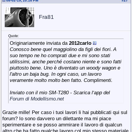
08-02-19, 10:16 PM
#
27
Fra81
Quote:
Originariamente inviata da
2012carlo
Conosco bene quel maggiolino da figli dei fiori. A
suo tempo ne ho comprati due e mi sono stati
utilissimi, anche perché costano niente e sono fatti
piuttosto bene. Uno è diventato un woody wagon e
l'altro un baja bug. In ogni caso, un lavoro
veramente molto molto ben fatto. Complimenti.
Inviato con il mio SM-T280 - Scarica l‘app del
Forum di Modellismo.net
Grazie mille! Per caso i tuoi lavori li hai pubblicati qui sul
forum? Io sono davvero un dilettante ma mi piace
sperimentare e se posso ammirare il lavoro di qualcun
altro che ha fatto qualche lavoro col mio stesso materiale