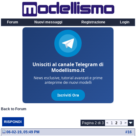
Forum
Nuovi messaggi
Registrazione
Login
Back to Forum
Pagina 2 di 3
<
1
2
3
>
06-02-19, 05:49 PM
#
16