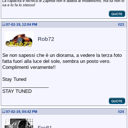
La capacità e tecnica di Zaphod non è adatta al modellismo, ma lui non lo
sa e lo fa lo stesso!
07-02-19, 12:04 PM
#
23
Rob72
Se non sapessi che è un diorama, a vedere la terza foto
fatta fuori alla luce del sole, sembra un posto vero.
Complimenti veramente!!
Stay Tuned
__________________
STAY TUNED
07-02-19, 04:42 PM
#
24
Fra81