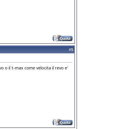
#
5
 o il t-max come velocita il revo e'