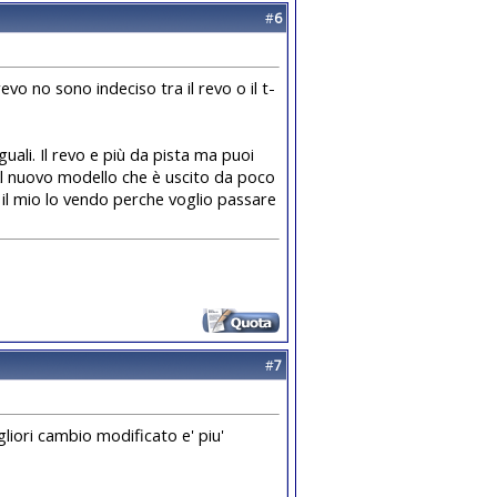
#
6
 no sono indeciso tra il revo o il t-
ali. Il revo e più da pista ma puoi
 Al nuovo modello che è uscito da poco
io il mio lo vendo perche voglio passare
#
7
liori cambio modificato e' piu'