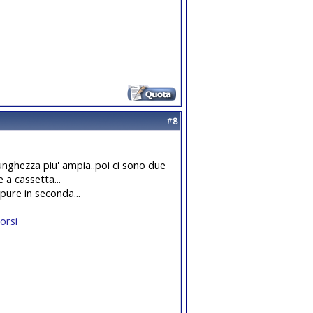
#
8
unghezza piu' ampia..poi ci sono due
 a cassetta...
 pure in seconda...
orsi