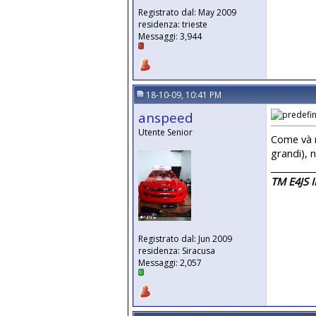
Registrato dal: May 2009
residenza: trieste
Messaggi: 3,944
18-10-09, 10:41 PM
anspeed
Utente Senior
Come và n
grandi), 
__________
TM E4JS I
Registrato dal: Jun 2009
residenza: Siracusa
Messaggi: 2,057