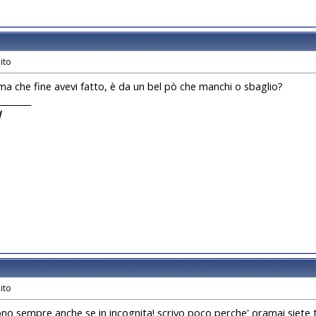
ma che fine avevi fatto, è da un bel pò che manchi o sbaglio?
________
I
sono sempre anche se in incognita! scrivo poco perche' oramai siete 