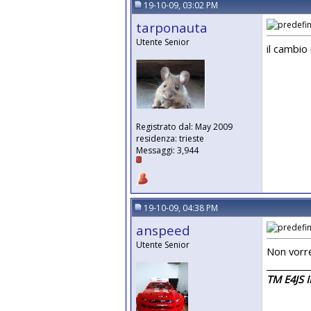
19-10-09, 03:02 PM
tarponauta
Utente Senior
il cambio
Registrato dal: May 2009
residenza: trieste
Messaggi: 3,944
19-10-09, 04:38 PM
anspeed
Utente Senior
Non vorre
__________
TM E4JS I