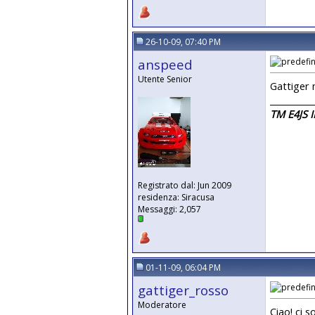
26-10-09, 07:40 PM
anspeed
Utente Senior
Gattiger 
__________
TM E4JS I
Registrato dal: Jun 2009
residenza: Siracusa
Messaggi: 2,057
01-11-09, 06:04 PM
gattiger_rosso
Moderatore
Ciao! ci 