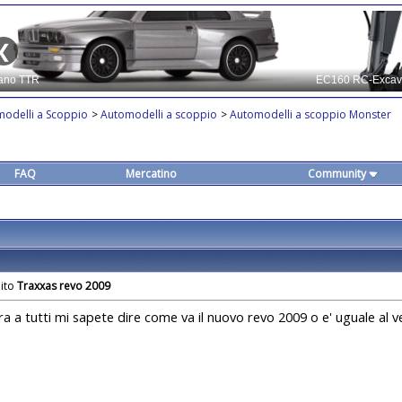
modelli a Scoppio
>
Automodelli a scoppio
>
Automodelli a scoppio Monster
FAQ
Mercatino
Community
Traxxas revo 2009
a a tutti mi sapete dire come va il nuovo revo 2009 o e' uguale al v