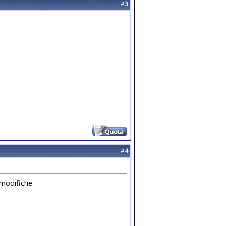
#
3
#
4
modifiche.