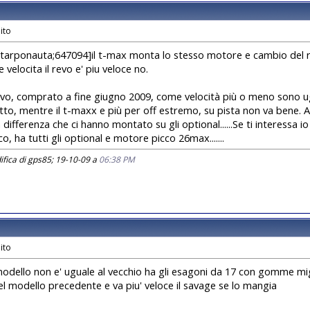
rponauta;647094]il t-max monta lo stesso motore e cambio del revo
velocita il revo e' piu veloce no.
 revo, comprato a fine giugno 2009, come velocità più o meno sono ugu
tutto, mentre il t-maxx e più per off estremo, su pista non va bene.
a differenza che ci hanno montato su gli optional......Se ti interessa 
co, ha tutti gli optional e motore picco 26max.......
fica di gps85; 19-10-09 a
06:38 PM
modello non e' uguale al vecchio ha gli esagoni da 17 con gomme mig
l modello precedente e va piu' veloce il savage se lo mangia