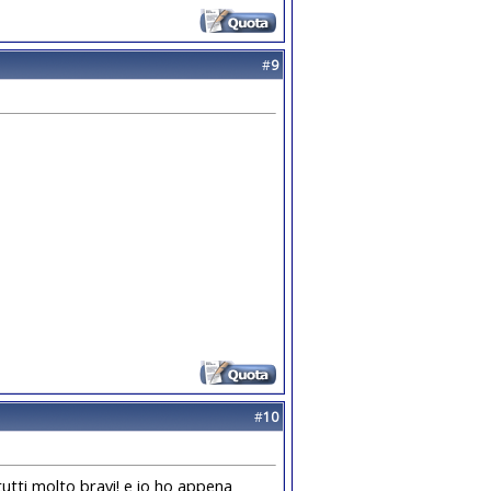
#
9
#
10
tutti molto bravi! e io ho appena