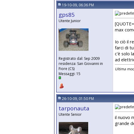
19-10-09, 06:36 PM
gps85
Utente Junior
[QUOTE=ta
max come 
Io ciò il
farci di 
c'è solo l
Registrato dal: Sep 2009
ad elettri
residenza: San Giovanni in
Fiore (CS)
Ultima modi
Messaggi: 15
26-10-09, 01:50 PM
tarponauta
Utente Senior
il nuovo 
grande de