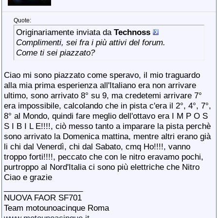
Quote:
Originariamente inviata da
Technoss
Complimenti, sei fra i più attivi del forum.
Come ti sei piazzato?
Ciao mi sono piazzato come speravo, il mio traguardo
alla mia prima esperienza all'Italiano era non arrivare
ultimo, sono arrivato 8° su 9, ma credetemi arrivare 7°
era impossibile, calcolando che in pista c'era il 2°, 4°, 7°,
8° al Mondo, quindi fare meglio dell'ottavo era I M P O S
S I B I L E!!!!, ciò messo tanto a imparare la pista perchè
sono arrivato la Domenica mattina, mentre altri erano già
li chi dal Venerdì, chi dal Sabato, cmq Ho!!!!, vanno
troppo forti!!!!, peccato che con le nitro eravamo pochi,
purtroppo al Nord'Italia ci sono più elettriche che Nitro
Ciao e grazie
__________________
NUOVA FAOR SF701
Team motounoacinque Roma