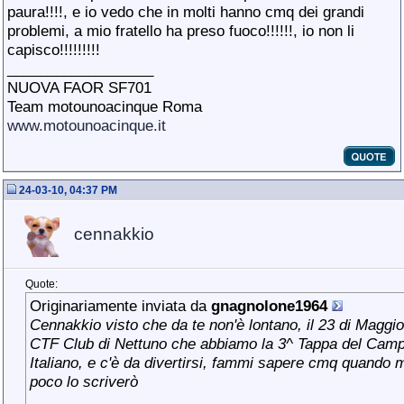
paura!!!!, e io vedo che in molti hanno cmq dei grandi
problemi, a mio fratello ha preso fuoco!!!!!!
, io non li
capisco!!!!!!!!!
__________________
NUOVA FAOR SF701
Team motounoacinque Roma
www.motounoacinque.it
24-03-10, 04:37 PM
cennakkio
Quote:
Originariamente inviata da
gnagnolone1964
Cennakkio visto che da te non'è lontano, il 23 di Maggio 
CTF Club di Nettuno che abbiamo la 3^ Tappa del Camp
Italiano, e c'è da divertirsi
, fammi sapere cmq quando 
poco lo scriverò