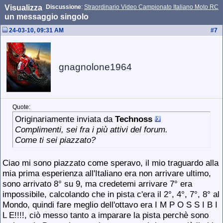
Visualizza
Discussione
:
Straordinario Video Campionato Italiano Moto RC
un messaggio singolo
24-03-10, 09:31 AM
#
7
gnagnolone1964
Quote:
Originariamente inviata da
Technoss
Complimenti, sei fra i più attivi del forum.
Come ti sei piazzato?
Ciao mi sono piazzato come speravo, il mio traguardo alla
mia prima esperienza all'Italiano era non arrivare ultimo,
sono arrivato 8° su 9, ma credetemi arrivare 7° era
impossibile, calcolando che in pista c'era il 2°, 4°, 7°, 8° al
Mondo, quindi fare meglio dell'ottavo era I M P O S S I B I
L E!!!!, ciò messo tanto a imparare la pista perchè sono