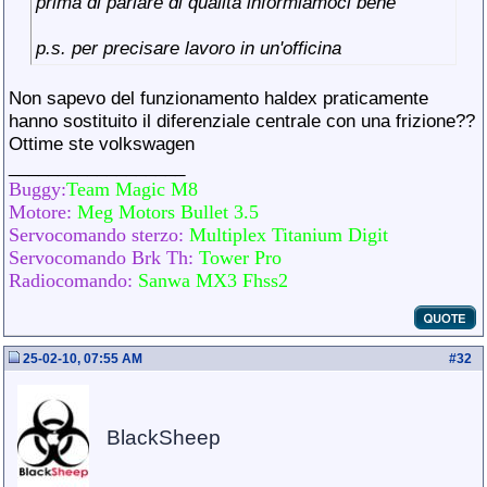
prima di parlare di qualità informiamoci bene
p.s. per precisare lavoro in un'officina
Non sapevo del funzionamento haldex praticamente
hanno sostituito il diferenziale centrale con una frizione??
Ottime ste volkswagen
__________________
Buggy:
Team Magic M8
Motore:
Meg Motors Bullet 3.5
Servocomando sterzo:
Multiplex Titanium Digit
Servocomando Brk Th:
Tower Pro
Radiocomando:
Sanwa MX3 Fhss2
25-02-10, 07:55 AM
#
32
BlackSheep