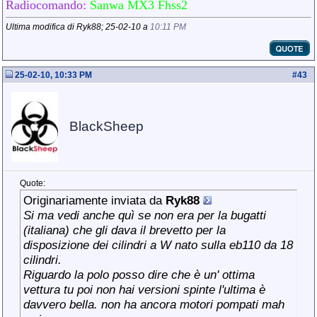
Radiocomando:
Sanwa MX3 Fhss2
Ultima modifica di Ryk88; 25-02-10 a
10:11 PM
25-02-10, 10:33 PM
#
43
BlackSheep
Quote:
Originariamente inviata da
Ryk88
Si ma vedi anche quì se non era per la bugatti
(italiana) che gli dava il brevetto per la
disposizione dei cilindri a W nato sulla eb110 da 18
cilindri.
Riguardo la polo posso dire che è un' ottima
vettura tu poi non hai versioni spinte l'ultima è
davvero bella. non ha ancora motori pompati mah