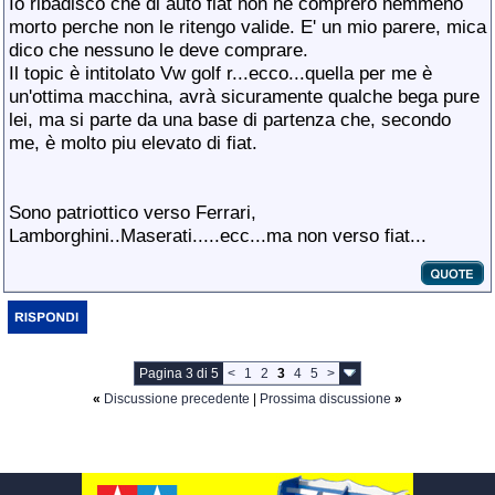
Io ribadisco che di auto fiat non ne comprerò nemmeno
morto perche non le ritengo valide. E' un mio parere, mica
dico che nessuno le deve comprare.
Il topic è intitolato Vw golf r...ecco...quella per me è
un'ottima macchina, avrà sicuramente qualche bega pure
lei, ma si parte da una base di partenza che, secondo
me, è molto piu elevato di fiat.
Sono patriottico verso Ferrari,
Lamborghini..Maserati.....ecc...ma non verso fiat...
Pagina 3 di 5
<
1
2
3
4
5
>
«
Discussione precedente
|
Prossima discussione
»