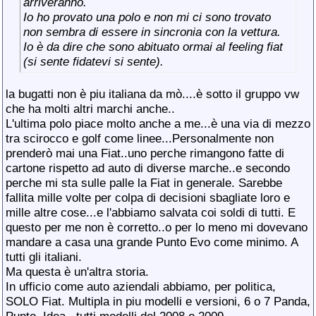
arriveranno.
Io ho provato una polo e non mi ci sono trovato
non sembra di essere in sincronia con la vettura.
Io è da dire che sono abituato ormai al feeling fiat
(si sente fidatevi si sente).
la bugatti non è piu italiana da mò....è sotto il gruppo vw
che ha molti altri marchi anche..
L'ultima polo piace molto anche a me...è una via di mezzo
tra scirocco e golf come linee...Personalmente non
prenderò mai una Fiat..uno perche rimangono fatte di
cartone rispetto ad auto di diverse marche..e secondo
perche mi sta sulle palle la Fiat in generale. Sarebbe
fallita mille volte per colpa di decisioni sbagliate loro e
mille altre cose...e l'abbiamo salvata coi soldi di tutti. E
questo per me non è corretto..o per lo meno mi dovevano
mandare a casa una grande Punto Evo come minimo. A
tutti gli italiani.
Ma questa è un'altra storia.
In ufficio come auto aziendali abbiamo, per politica,
SOLO Fiat. Multipla in piu modelli e versioni, 6 o 7 Panda,