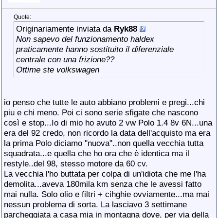
Quote:
Originariamente inviata da
Ryk88
Non sapevo del funzionamento haldex
praticamente hanno sostituito il diferenziale
centrale con una frizione??
Ottime ste volkswagen
io penso che tutte le auto abbiano problemi e pregi...chi
piu e chi meno. Poi ci sono serie sfigate che nascono
così e stop...Io di mio ho avuto 2 vw Polo 1.4 8v 6N...una
era del 92 credo, non ricordo la data dell'acquisto ma era
la prima Polo diciamo "nuova"..non quella vecchia tutta
squadrata...e quella che ho ora che è identica ma il
restyle..del 98, stesso motore da 60 cv.
La vecchia l'ho buttata per colpa di un'idiota che me l'ha
demolita...aveva 180mila km senza che le avessi fatto
mai nulla. Solo olio e filtri + cihghie ovviamente...ma mai
nessun problema di sorta. La lasciavo 3 settimane
parcheggiata a casa mia in montagna dove, per via della