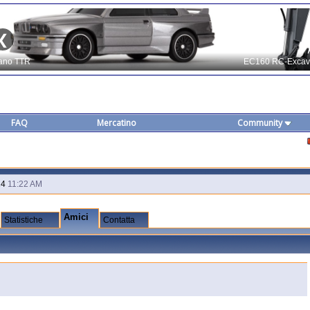
FAQ
Mercatino
Community
14
11:22 AM
Amici
Statistiche
Contatta