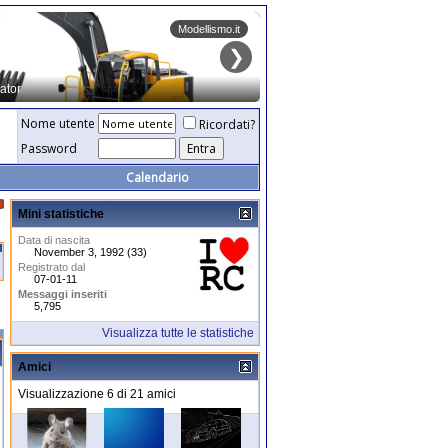
Nome utente
Ricordati?
Password
Calendario
Mini statistiche
Data di nascita
November 3, 1992 (33)
Registrato dal
07-01-11
Messaggi inseriti
5,795
Visualizza tutte le statistiche
Amici
Visualizzazione 6 di 21 amici