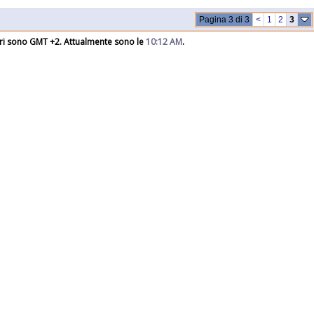
Pagina 3 di 3
<
1
2
3
rari sono GMT +2. Attualmente sono le
10:12 AM
.