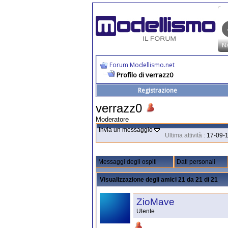
Forum Modellismo.net
Profilo di verrazz0
Registrazione
verrazz0
Moderatore
Invia un messaggio
Ultima attività :
17-09-
Messaggi degli ospiti
Dati personali
Visualizzazione degli amici 21 da 21 di 21
ZioMave
Utente