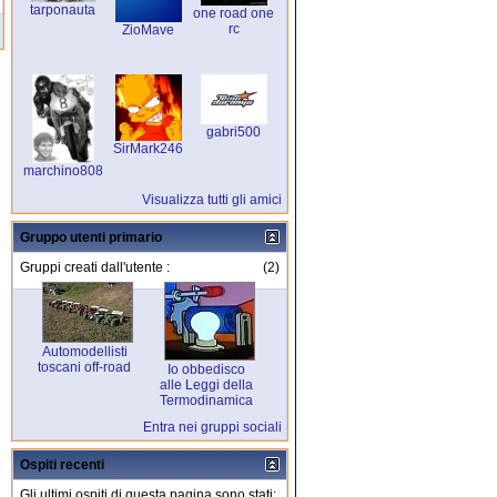
tarponauta
one road one
rc
ZioMave
gabri500
SirMark246
marchino808
Visualizza tutti gli amici
Gruppo utenti primario
Gruppi creati dall'utente :
(2)
Automodellisti
toscani off-road
Io obbedisco
alle Leggi della
Termodinamica
Entra nei gruppi sociali
Ospiti recenti
Gli ultimi ospiti di questa pagina sono stati: