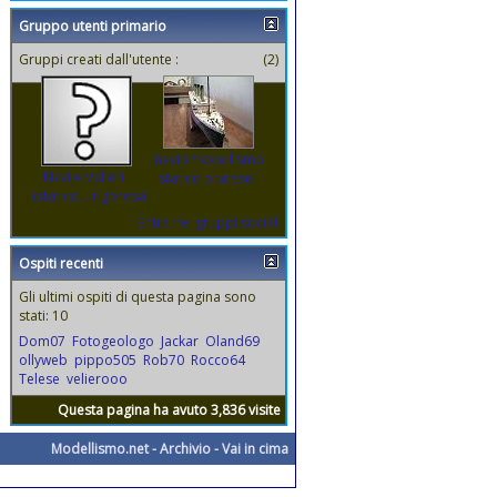
Gruppo utenti primario
Gruppi creati dall'utente :
(2)
naviomodellismo
Navi e Velieri
statico pratese
(statico....rigorosamente)
Entra nei gruppi sociali
Ospiti recenti
Gli ultimi ospiti di questa pagina sono
stati: 10
Dom07
Fotogeologo
Jackar
Oland69
ollyweb
pippo505
Rob70
Rocco64
Telese
velierooo
Questa pagina ha avuto 3,836 visite
Modellismo.net
-
Archivio
-
Vai in cima