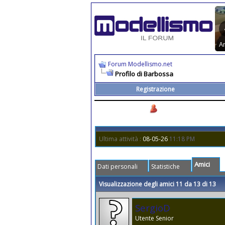
Forum Modellismo.net
Profilo di Barbossa
Registrazione
Barbossa
Utente
Ultima attività :
08-05-26
11:18 PM
Amici
Dati personali
Statistiche
Visualizzazione degli amici 11 da 13 di 13
SergioD
Utente Senior