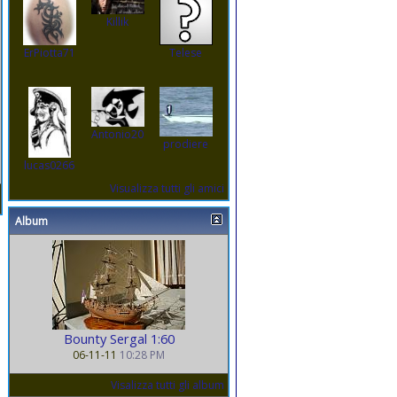
Killik
ErPiotta71
Telese
Antonio20
prodiere
lucas0266
Visualizza tutti gli amici
Album
Bounty Sergal 1:60
06-11-11
10:28 PM
Visalizza tutti gli album