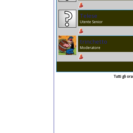
Telese
Utente Senior
trinchetto
Moderatore
Tutti gli o