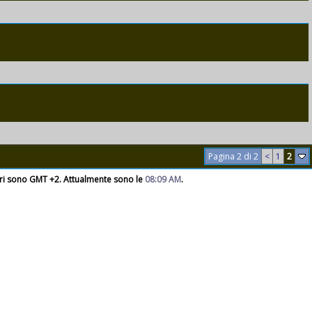
Pagina 2 di 2
<
1
2
rari sono GMT +2. Attualmente sono le
08:09 AM
.