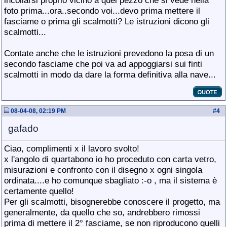
incollarsi proprio vicino a quel pezzo che si vede nella
foto prima...ora..secondo voi...devo prima mettere il
fasciame o prima gli scalmotti? Le istruzioni dicono gli
scalmotti...
Contate anche che le istruzioni prevedono la posa di un
secondo fasciame che poi va ad appoggiarsi sui finti
scalmotti in modo da dare la forma definitiva alla nave...
08-04-08, 02:19 PM
#
4
gafado
Ciao, complimenti x il lavoro svolto!
x l'angolo di quartabono io ho proceduto con carta vetro,
misurazioni e confronto con il disegno x ogni singola
ordinata....e ho comunque sbagliato :-o , ma il sistema è
certamente quello!
Per gli scalmotti, bisognerebbe conoscere il progetto, ma
generalmente, da quello che so, andrebbero rimossi
prima di mettere il 2° fasciame, se non riproducono quelli