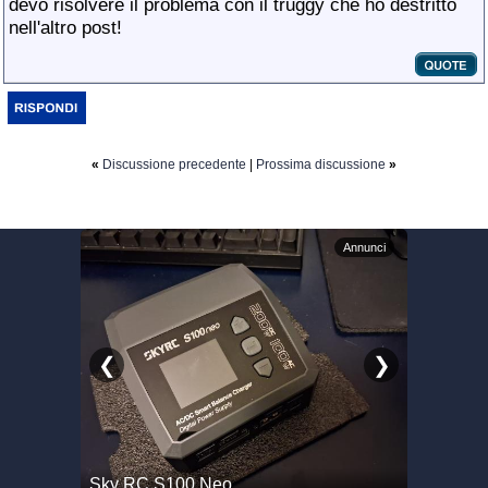
devo risolvere il problema con il truggy che ho destritto
nell'altro post!
«
Discussione precedente
|
Prossima discussione
»