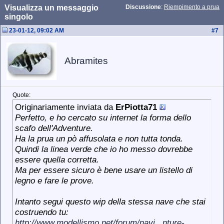
Visualizza un messaggio
Discussione
:
Riempimento a prua
singolo
23-01-12, 09:02 AM
#
7
Abramites
Quote:
Originariamente inviata da
ErPiotta71
Perfetto, e ho cercato su internet la forma dello
scafo dell'Adventure.
Ha la prua un pò affusolata e non tutta tonda.
Quindi la linea verde che io ho messo dovrebbe
essere quella corretta.
Ma per essere sicuro è bene usare un listello di
legno e fare le prove.
Intanto segui questo wip della stessa nave che stai
costruendo tu:
http://www.modellismo.net/forum/navi...nture-