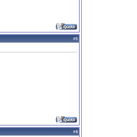
#
5
#
6