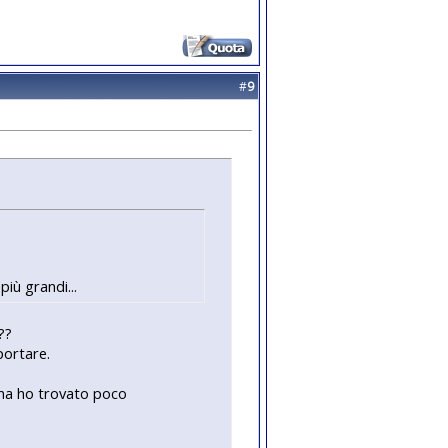
#
9
iù grandi...
??
portare.
t ma ho trovato poco