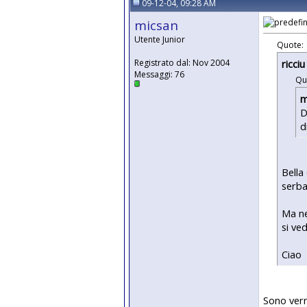
09-12-04, 09:28 AM
micsan
Utente Junior
Quote:
ricci
Registrato dal: Nov 2004
Messaggi: 76
Qu
m
D
d
Bella
serba
Ma ne
si ve
Ciao
Sono vern