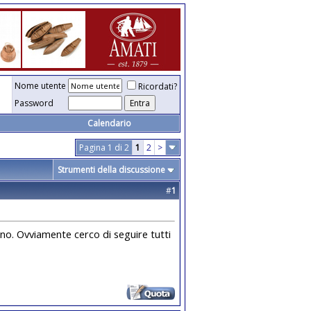
Nome utente
Ricordati?
Password
Calendario
Pagina 1 di 2
1
2
>
Strumenti della discussione
#
1
o. Ovviamente cerco di seguire tutti