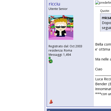
ricciu
Utente Senior
Quote:
micsa
Dopo 
seguir
Bella com
Registrato dal: Oct 2003
e' ottima
residenza: Roma
Messaggi: 1,494
Ma nelle 
Ciao
__________
Luca Ricc
Bender 
Innomina
***con u