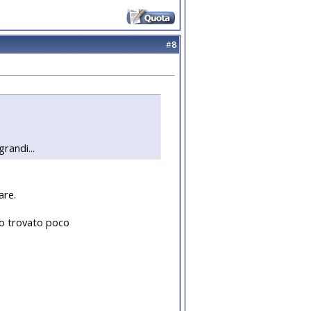
#
8
randi...
are.
 ho trovato poco