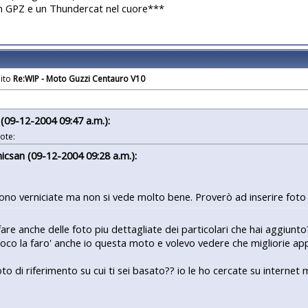
n GPZ e un Thundercat nel cuore***
Re:WIP - Moto Guzzi Centauro V10
u (09-12-2004 09:47 a.m.):
ote:
icsan (09-12-2004 09:28 a.m.):
ono verniciate ma non si vede molto bene. Proverò ad inserire foto p
fare anche delle foto piu dettagliate dei particolari che hai aggiunto
oco la faro' anche io questa moto e volevo vedere che migliorie ap
oto di riferimento su cui ti sei basato?? io le ho cercate su interne