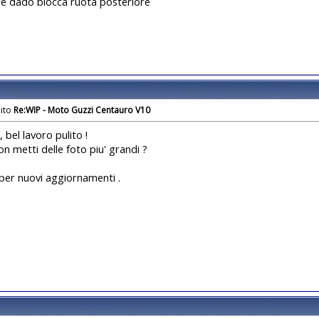
re dado blocca ruota posteriore
Re:WIP - Moto Guzzi Centauro V10
 bel lavoro pulito !
on metti delle foto piu' grandi ?
per nuovi aggiornamenti .