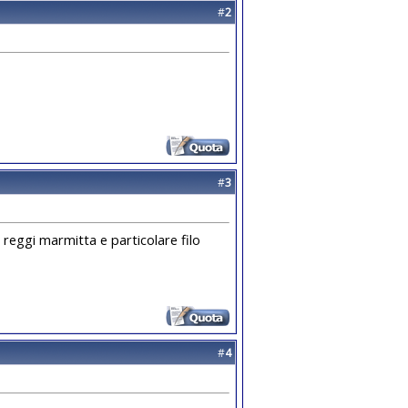
#
2
#
3
 reggi marmitta e particolare filo
#
4