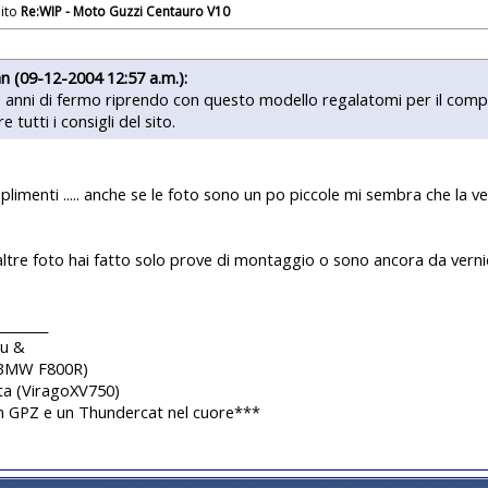
Re:WIP - Moto Guzzi Centauro V10
n (09-12-2004 12:57 a.m.):
anni di fermo riprendo con questo modello regalatomi per il comp
e tutti i consigli del sito.
plimenti ..... anche se le foto sono un po piccole mi sembra che la v
altre foto hai fatto solo prove di montaggio o sono ancora da vernic
________
iu &
(BMW F800R)
ta (ViragoXV750)
n GPZ e un Thundercat nel cuore***