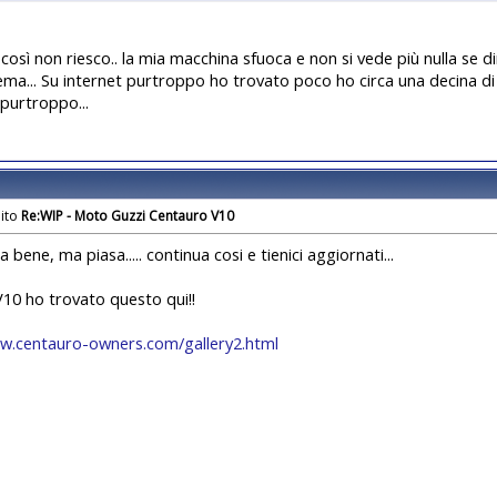
 così non riesco.. la mia macchina sfuoca e non si vede più nulla se 
tema... Su internet purtroppo ho trovato poco ho circa una decina di 
purtroppo...
Re:WIP - Moto Guzzi Centauro V10
ta bene, ma piasa..... continua cosi e tienici aggiornati...
 V10 ho trovato questo qui!!
ww.centauro-owners.com/gallery2.html