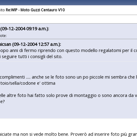
Re:WIP - Moto Guzzi Centauro V10
u (09-12-2004 09:19 a.m.):
ote:
icsan (09-12-2004 12:57 a.m.):
opo anni di fermo riprendo con questo modello regalatomi per il
i seguire tutti i consigli del sito.
 complimenti ..... anche se le foto sono un po piccole mi sembra che l
toio/sella/codone e' ottima
lle altre foto hai fatto solo prove di montaggio o sono ancora da v
de?
iciate ma non si vede molto bene. Proverò ad inserire foto più grand