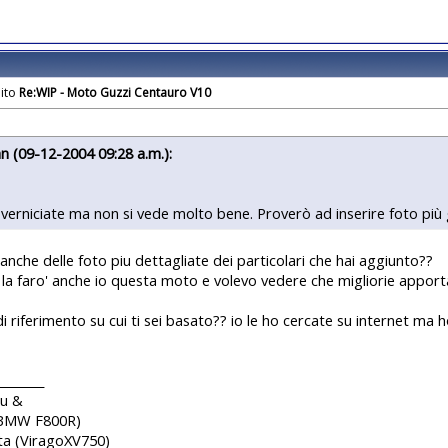
Re:WIP - Moto Guzzi Centauro V10
n (09-12-2004 09:28 a.m.):
verniciate ma non si vede molto bene. Proverò ad inserire foto più g
 anche delle foto piu dettagliate dei particolari che hai aggiunto??
la faro' anche io questa moto e volevo vedere che migliorie apport
di riferimento su cui ti sei basato?? io le ho cercate su internet ma
________
iu &
(BMW F800R)
ta (ViragoXV750)