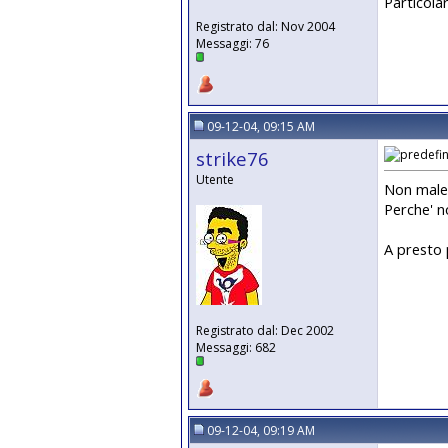
Particola
Registrato dal: Nov 2004
Messaggi: 76
09-12-04, 09:15 AM
strike76
Utente
Non male,
Perche' n
A presto 
Registrato dal: Dec 2002
Messaggi: 682
09-12-04, 09:19 AM