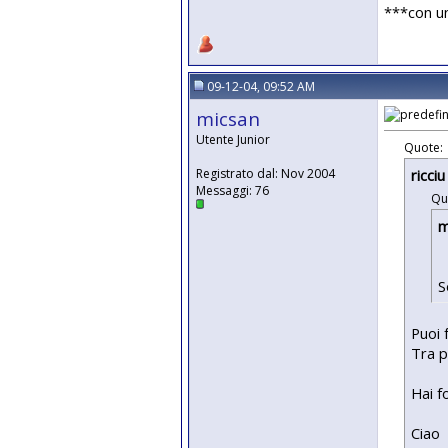
***con u
09-12-04, 09:52 AM
micsan
Utente Junior
Quote:
ricci
Registrato dal: Nov 2004
Messaggi: 76
Qu
m
S
Puoi 
Tra p
Hai f
Ciao