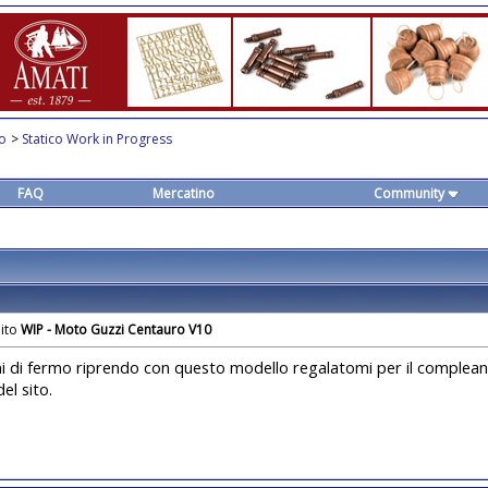
co
>
Statico Work in Progress
FAQ
Mercatino
Community
WIP - Moto Guzzi Centauro V10
 di fermo riprendo con questo modello regalatomi per il compleann
del sito.