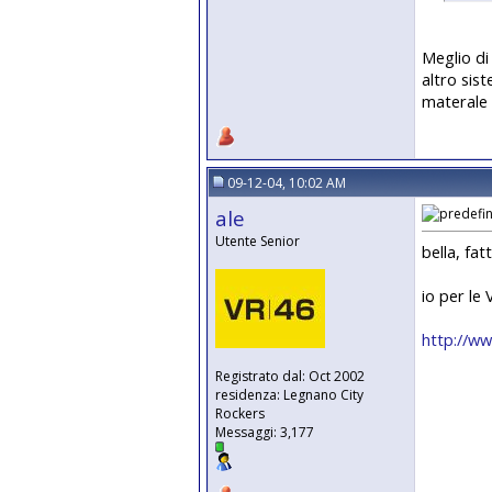
Meglio di
altro sis
materale 
09-12-04, 10:02 AM
ale
Utente Senior
bella, fat
io per le
http://w
Registrato dal: Oct 2002
residenza: Legnano City
Rockers
Messaggi: 3,177