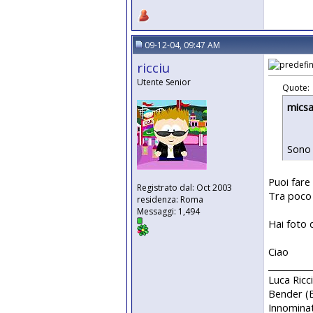
09-12-04, 09:47 AM
ricciu
Utente Senior
Quote:
micsa
Sono 
Puoi fare
Registrato dal: Oct 2003
Tra poco 
residenza: Roma
Messaggi: 1,494
Hai foto 
Ciao
__________
Luca Ricc
Bender 
Innomina