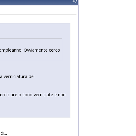
#
7
 compleanno. Ovviamente cerco
a verniciatura del
erniciare o sono verniciate e non
i...