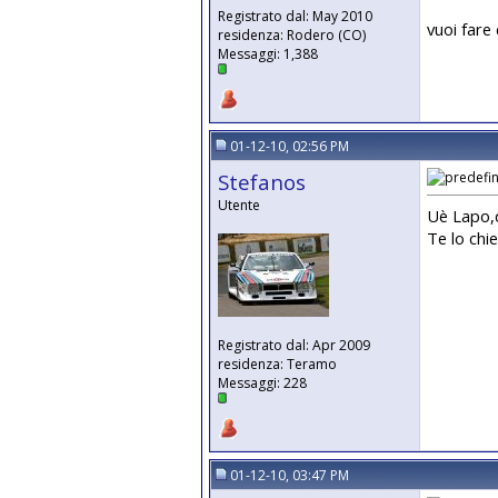
Registrato dal: May 2010
vuoi fare
residenza: Rodero (CO)
Messaggi: 1,388
01-12-10, 02:56 PM
Stefanos
Utente
Uè Lapo,q
Te lo chi
Registrato dal: Apr 2009
residenza: Teramo
Messaggi: 228
01-12-10, 03:47 PM