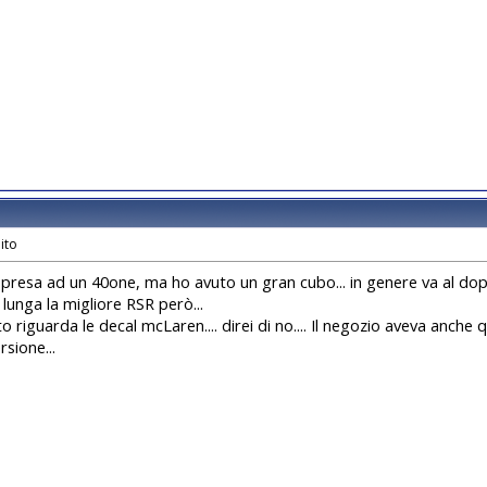
ho presa ad un 40one, ma ho avuto un gran cubo... in genere va al dopp
 lunga la migliore RSR però...
o riguarda le decal mcLaren.... direi di no.... Il negozio aveva anche
sione...