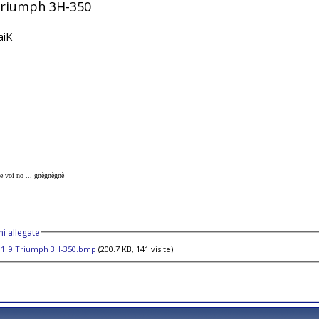
Triumph 3H-350
aiK
. e voi no ... gnègnègnè
i allegate
 1_9 Triumph 3H-350.bmp
(200.7 KB, 141 visite)