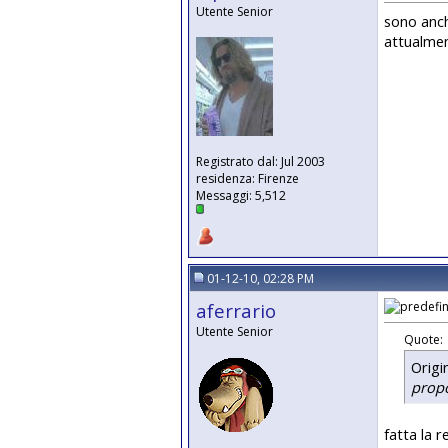
Utente Senior
sono anche
attualment
Registrato dal: Jul 2003
residenza: Firenze
Messaggi: 5,512
01-12-10, 02:28 PM
aferrario
Utente Senior
Quote:
Origi
propo
fatta la 