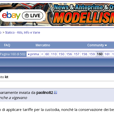
co
>
Statico - Kits, Info e Varie
FAQ
Mercatino
Community
Pagina 160 di 502
«
prima
<
60
110
150
156
157
158
159
160
161
1
kit
nariamente inviata da
paolino82
nche a vigevano
di applicare tariffe per la custodia, nonchè la conservazione dei b