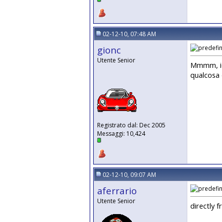
02-12-10, 07:48 AM
gionc
Utente Senior
Mmmm, io 
qualcosa di
Registrato dal: Dec 2005
Messaggi: 10,424
02-12-10, 09:07 AM
aferrario
Utente Senior
directly f