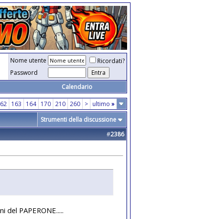
Nome utente
Ricordati?
Password
Calendario
62
163
164
170
210
260
>
ultimo
»
Strumenti della discussione
#
2386
eni del PAPERONE.....