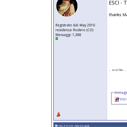
ESCI - 
thanks M
Registrato dal: May 2010
residenza: Rodero (CO)
Messaggi: 1,388
... io ce l'ho ..
Immagin
ESCI
02-12-10, 09:10 AM