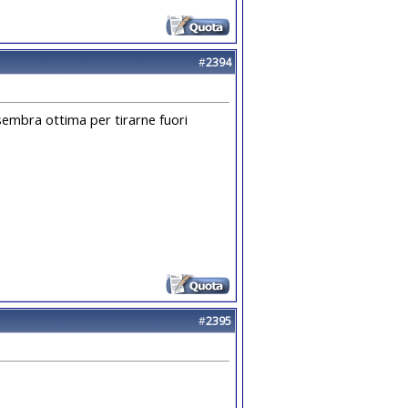
#
2394
sembra ottima per tirarne fuori
#
2395