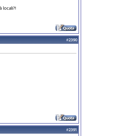
 locali?!
#
2390
#
2391