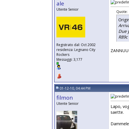
ale
Utente Senior
Quote:
Origi
Arriv
Due y
R89c 
Registrato dal: Oct 2002
residenza: Legnano City
ZANNUUUU
Rockers
Messaggi: 3,177
01-12-10, 04:44 PM
filmon
Utente Senior
Lapo, vog
saette.
Dammel