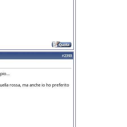
#
2393
io....
 quella rossa, ma anche io ho preferito