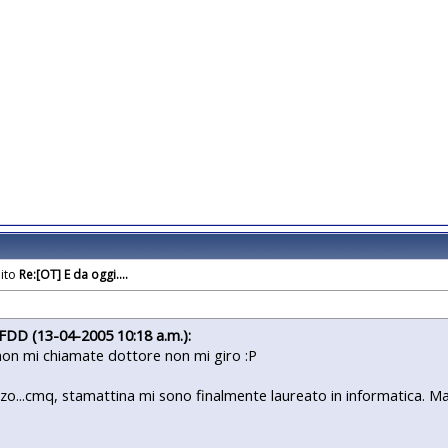
Re:[OT] E da oggi....
aFDD (13-04-2005 10:18 a.m.):
e non mi chiamate dottore non mi giro :P
zo...cmq, stamattina mi sono finalmente laureato in informatica.