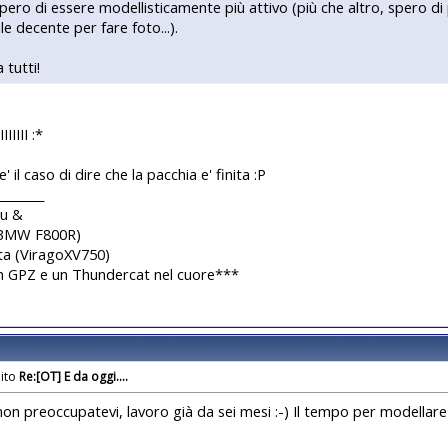
pero di essere modellisticamente più attivo (più che altro, spero 
le decente per fare foto...).
 tutti!
IIIIII :*
' il caso di dire che la pacchia e' finita :P
________
iu &
(BMW F800R)
ta (ViragoXV750)
n GPZ e un Thundercat nel cuore***
Re:[OT] E da oggi....
non preoccupatevi, lavoro già da sei mesi :-) Il tempo per modellar