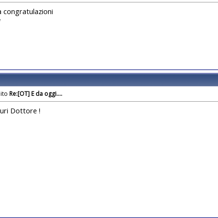
a congratulazioni
*
Re:[OT] E da oggi....
uri Dottore !