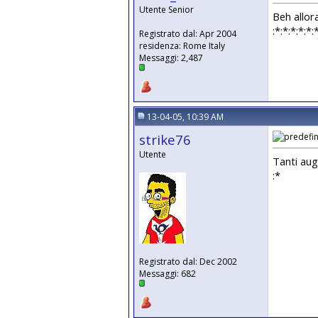
Utente Senior
Beh allor
:*:*:*:*:*:
Registrato dal: Apr 2004
residenza: Rome Italy
Messaggi: 2,487
13-04-05, 10:39 AM
strike76
Utente
Tanti aug
:*
Registrato dal: Dec 2002
Messaggi: 682