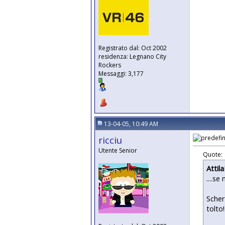
Registrato dal: Oct 2002
residenza: Legnano City
Rockers
Messaggi: 3,177
13-04-05, 10:49 AM
ricciu
Utente Senior
Quote:
Attil
....s
Scher
tolto!