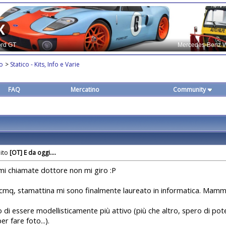
co
>
Statico - Kits, Info e Varie
FAQ
Mercatino
Community
[OT] E da oggi....
n mi chiamate dottore non mi giro :P
.cmq, stamattina mi sono finalmente laureato in informatica. Mamm
 di essere modellisticamente più attivo (più che altro, spero di po
r fare foto...).