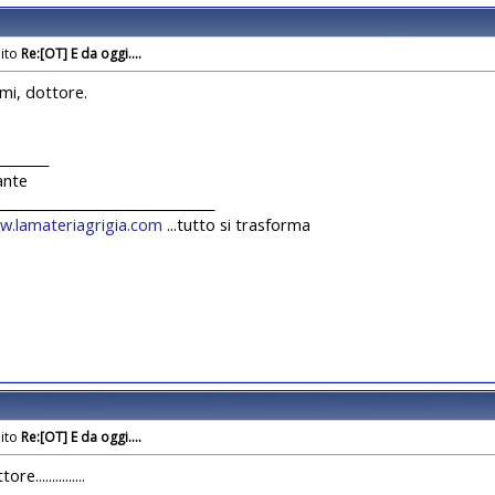
Re:[OT] E da oggi....
mi, dottore.
________
ante
_________________________________
w.lamateriagrigia.com
...tutto si trasforma
Re:[OT] E da oggi....
e...............