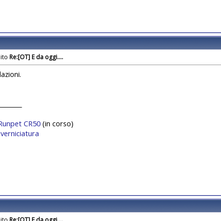
Re:[OT] E da oggi....
azioni.
________
Runpet CR50
(in corso)
 verniciatura
Re:[OT] E da oggi....