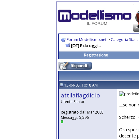
Forum Modellismo.net
>
Categoria Stati
[OT] E da oggi....
Registrazione
13-04-05, 10:18 AM
attilaflagdidio
Utente Senior
....se no
Registrato dal: Mar 2005
Scherzo..
Messaggi: 5,596
Ora spero
decente pe