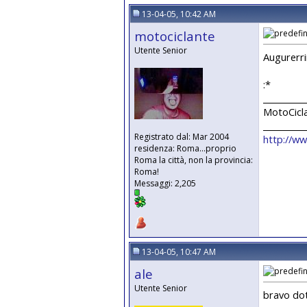
13-04-05, 10:42 AM
motociclante
Utente Senior
Augurerri
:*
__________
MotoCicl
__________
Registrato dal: Mar 2004
http://ww
residenza: Roma...proprio
Roma la città, non la provincia:
Roma!
Messaggi: 2,205
13-04-05, 10:47 AM
ale
Utente Senior
bravo dottor