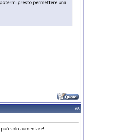
di potermi presto permettere una
#
8
e può solo aumentare!