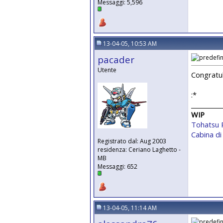
Messaggi: 5,596
13-04-05, 10:53 AM
pacader
Utente
Congratul
:*
__________
WIP
Tohatsu 
Cabina di
Registrato dal: Aug 2003
residenza: Ceriano Laghetto -
MB
Messaggi: 652
13-04-05, 11:14 AM