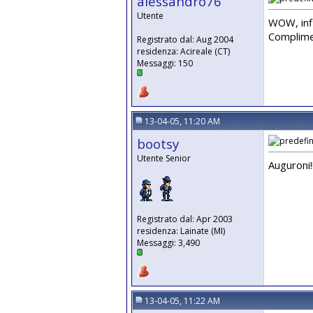
alessandro76
Utente
WOW, infi
Complimen
Registrato dal: Aug 2004
residenza: Acireale (CT)
Messaggi: 150
13-04-05, 11:20 AM
bootsy
Utente Senior
Auguroni!
Registrato dal: Apr 2003
residenza: Lainate (MI)
Messaggi: 3,490
13-04-05, 11:22 AM