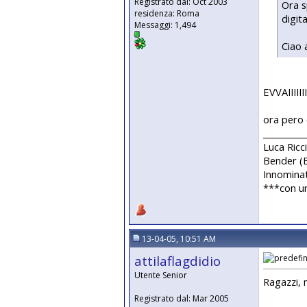
Registrato dal: Oct 2003
Ora s
residenza: Roma
digita
Messaggi: 1,494
Ciao a
EVVAIIIIIIII
ora pero e
__________
Luca Ricc
Bender 
Innomina
***con u
13-04-05, 10:51 AM
attilaflagdidio
Utente Senior
Ragazzi, 
Registrato dal: Mar 2005