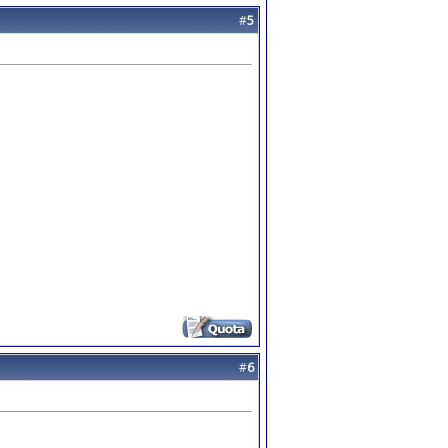
#
5
#
6