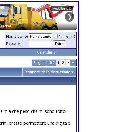
Nome utente
Ricordati?
Password
Calendario
Pagina 1 di 2
1
2
>
Strumenti della discussione
#
1
a mia che peso che mi sono tolto!
termi presto permettere una digitale