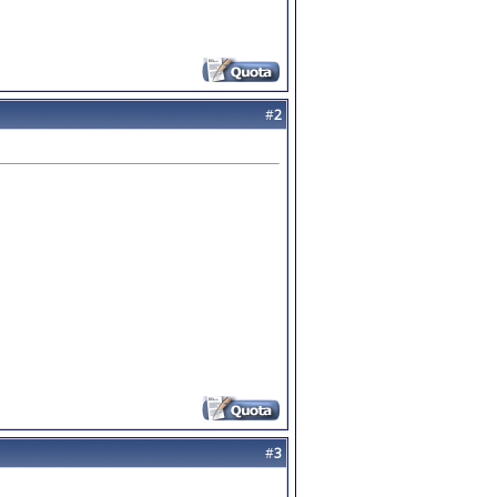
#
2
#
3