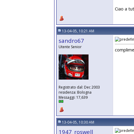
Ciao a tut
13-04-05, 10:21 AM
sandro67
Utente Senior
complimen
Registrato dal: Dec 2003
residenza: Bologna
Messaggi: 17,639
13-04-05, 10:30 AM
1947_roswell