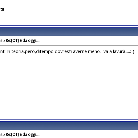
ti!
Re:[OT] E da oggi....
ti!In teoria,però,ditempo dovresti averne meno....va a lavurà.....:-)
Re:[OT] E da oggi....