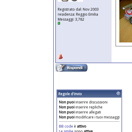
Registrato dal: Nov 2003
residenza: Reggio Emilia
Messaggi: 3,782
Regole d'invio
Non puoi
inserire discussioni
Non puoi
inserire repliche
Non puoi
inserire allegati
Non puoi
modificare i tuoi messaggi
BB code
è
attivo
Le smilie
sono
attive