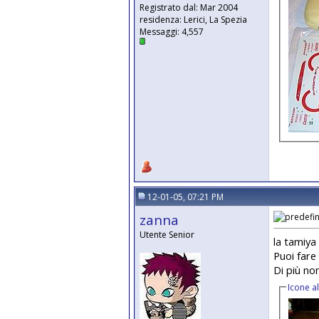
Registrato dal: Mar 2004
residenza: Lerici, La Spezia
Messaggi: 4,557
12-01-05, 07:21 PM
zanna
Utente Senior
la tamiya
Puoi fare
Di più non
Icone a