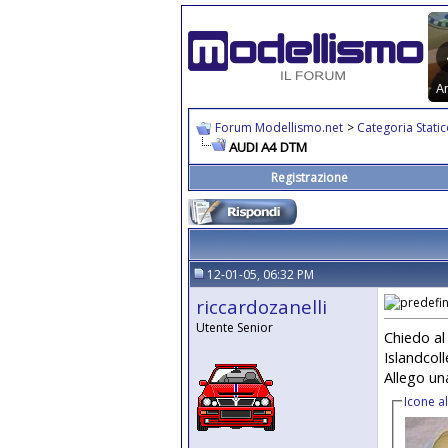
Forum Modellismo.net
>
Categoria Stati
AUDI A4 DTM
Registrazione
12-01-05, 06:32 PM
riccardozanelli
Utente Senior
Chiedo al
Islandcoll
Allego un
Icone a