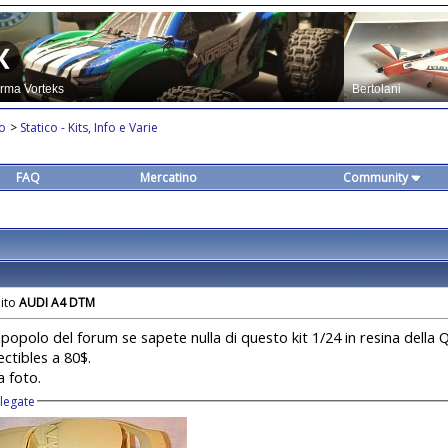
co
>
Statico - Kits, Info e Varie
FAQ
Mercatino
Community
AUDI A4 DTM
 popolo del forum se sapete nulla di questo kit 1/24 in resina della Q
ectibles a 80$.
a foto.
llegate