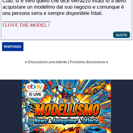
Ciao, si è vero quello che dice verrazz0 infatti io a devo
acquistare un modellino dal suo negozio e comunque è
una persona seria e sempre disponibile fidati.
__________________
I LOVE THE MODEL !
«
Discussione precedente
|
Prossima discussione
»