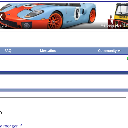
FAQ
Mercatino
Community
0
f
 da morgan_f