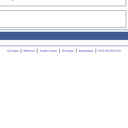
|
|
|
|
|
Chi Siamo
Pubblicità
Scambio banner
Disclaimer
Regolamento
P.IVA 00319251203