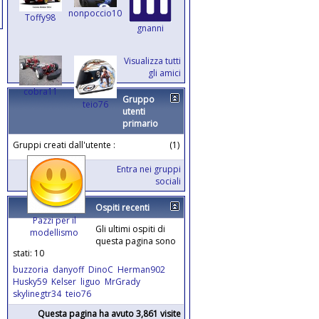
nonpoccio10
Toffy98
gnanni
Visualizza tutti
gli amici
cobra11
Gruppo
teio76
utenti
primario
Gruppi creati dall'utente :
(1)
Entra nei gruppi
sociali
Ospiti recenti
Pazzi per il
Gli ultimi ospiti di
modellismo
questa pagina sono
stati: 10
buzzoria
danyoff
DinoC
Herman902
Husky59
Kelser
liguo
MrGrady
skylinegtr34
teio76
Questa pagina ha avuto 3,861 visite