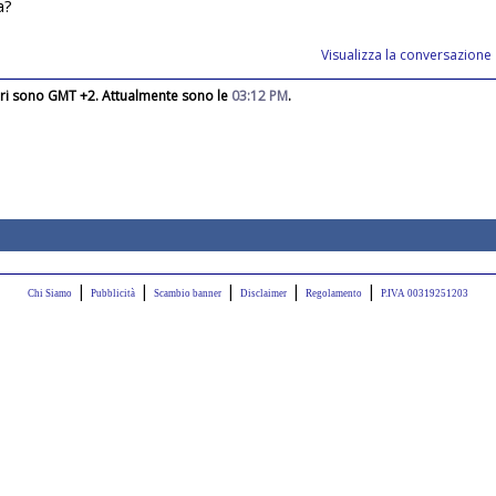
a?
Visualizza la conversazione
rari sono GMT +2. Attualmente sono le
03:12 PM
.
|
|
|
|
|
Chi Siamo
Pubblicità
Scambio banner
Disclaimer
Regolamento
P.IVA 00319251203