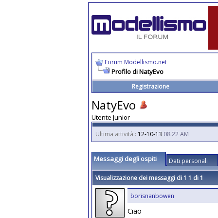
Forum Modellismo.net
Profilo di NatyEvo
Registrazione
NatyEvo
Utente Junior
Ultima attività :
12-10-13
08:22 AM
Messaggi degli ospiti
Dati personali
Visualizzazione dei messaggi di 1
1
di
1
borisnanbowen
Ciao