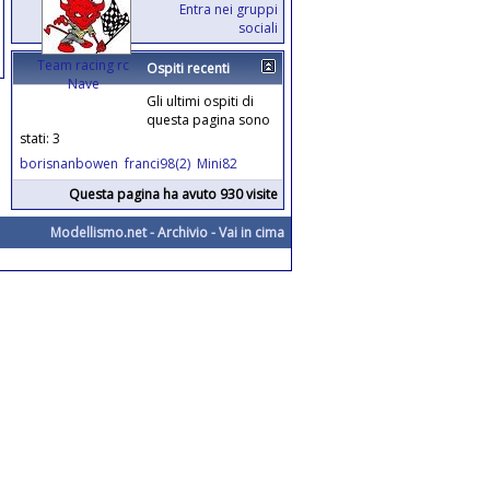
Entra nei gruppi
sociali
Team racing rc
Ospiti recenti
Nave
Gli ultimi ospiti di
questa pagina sono
stati: 3
borisnanbowen
franci98(2)
Mini82
Questa pagina ha avuto 930 visite
Modellismo.net
-
Archivio
-
Vai in cima